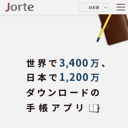
日本語
3
400
世界で
,
万
、
1
200
日本で
,
万
ダウンロードの
手帳アプリ