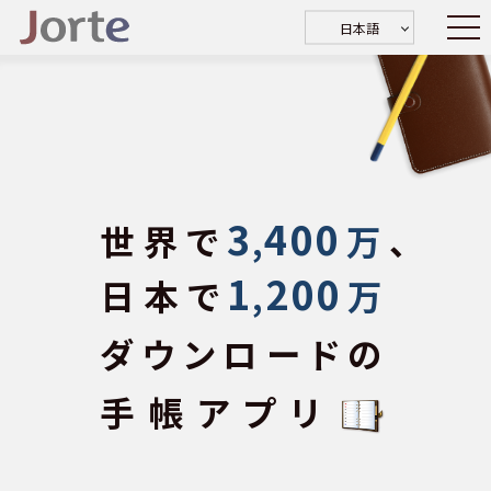
日本語
3
400
世界で
,
万
、
1
200
日本で
,
万
ダウンロードの
手帳アプリ