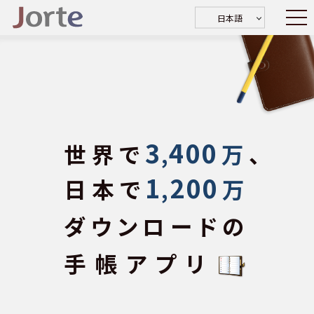
日本語
3
400
世界で
,
万
、
1
200
日本で
,
万
ダウンロードの
手帳アプリ