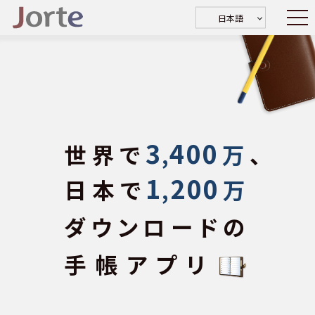
日本語
3
400
世界で
,
万
、
1
200
日本で
,
万
ダウンロードの
手帳アプリ