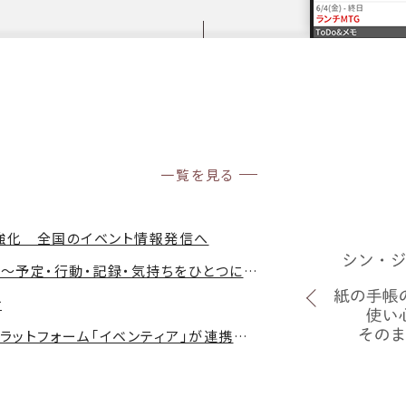
一覧を見る
携強化 全国のイベント情報発信へ
新アプリ「シン・ジョルテ」の提供を開始〜予定・行動・記録・気持ちをひとつに。「行動」と「体験」がつながる〜
せ
南あわじ市公式LINEとイベント情報プラットフォーム「イベンティア」が連携～分散していた地域イベント情報を集約し、観光