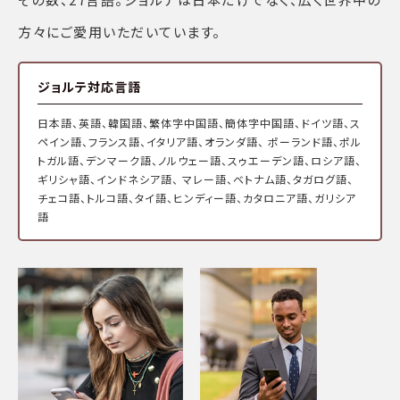
方々にご愛用いただいています。
ジョルテ対応言語
日本語、英語、韓国語、繁体字中国語、簡体字中国語、ドイツ語、ス
ペイン語、フランス語、イタリア語、オランダ語、 ポーランド語、ポル
トガル語、デンマーク語、ノルウェー語、スゥエーデン語、ロシア語、
ギリシャ語、インドネシア語、 マレー語、ベトナム語、タガログ語、
チェコ語、トルコ語、タイ語、ヒンディー語、カタロニア語、ガリシア
語