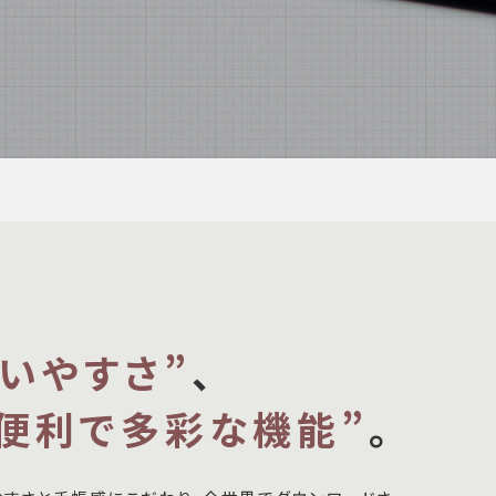
使いやすさ”
、
“便利で多彩な機能”
。