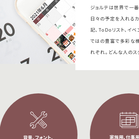
ジョルテは世界で一番
日々の予定を入れるカ
記、ToDoリスト、イ
ではの豊富で多彩な
れぞれ。どんな人のス
家族用、仕事用な
背景、フォント、