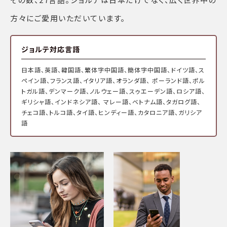
方々にご愛用いただいています。
ジョルテ対応言語
日本語、英語、韓国語、繁体字中国語、簡体字中国語、ドイツ語、ス
ペイン語、フランス語、イタリア語、オランダ語、 ポーランド語、ポル
トガル語、デンマーク語、ノルウェー語、スゥエーデン語、ロシア語、
ギリシャ語、インドネシア語、 マレー語、ベトナム語、タガログ語、
チェコ語、トルコ語、タイ語、ヒンディー語、カタロニア語、ガリシア
語