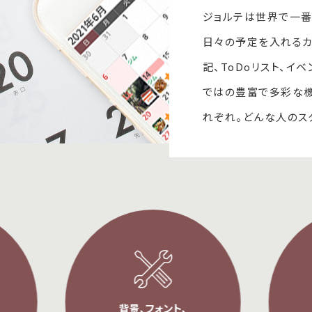
ジョルテは世界で一番
日々の予定を入れるカ
記、ToDoリスト、イ
ではの豊富で多彩な
れぞれ。どんな人のス
家族用、仕事用
背景、フォント、