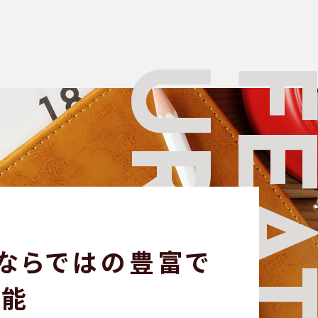
URE
FEA
ならではの
豊富で
機能