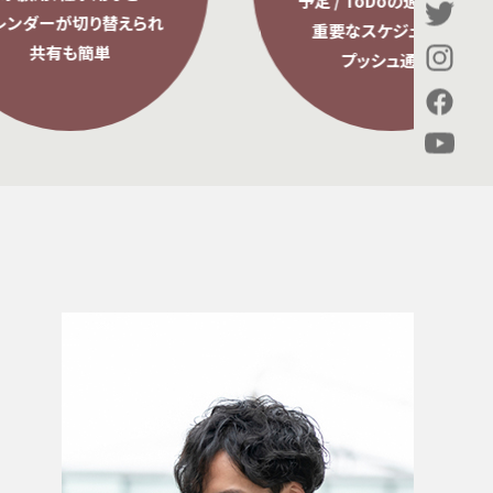
予定 / ToDoの通知機能で
えられ
重要なスケジュールを
プッシュ通知。