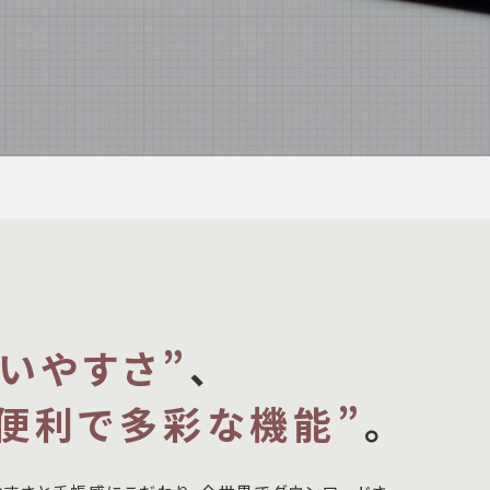
使いやすさ”
、
“便利で多彩な機能”
。