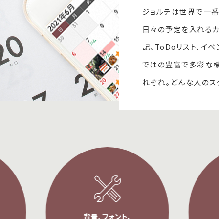
ジョルテは世界で一番
日々の予定を入れるカ
記、ToDoリスト、イ
ではの豊富で多彩な
れぞれ。どんな人のス
家族用、仕事用
背景、フォント、