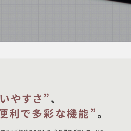
使いやすさ”
、
“便利で多彩な機能”
。