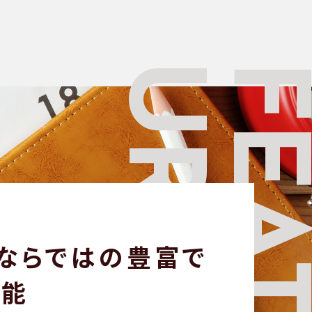
URE
FEA
ならではの
豊富で
機能