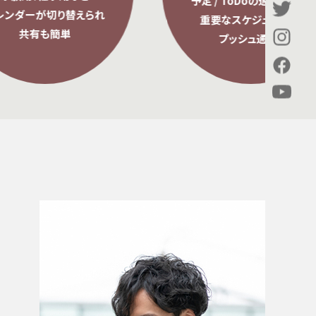
予定 / ToDoの通知機能で
えられ
重要なスケジュールを
プッシュ通知。