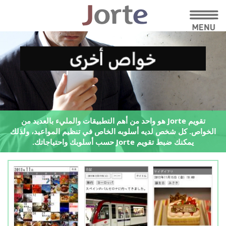
تقويم Jorte هو واحد من أهم التطبيقات والمليء بالعديد من
الخواص.
كل شخص لديه أسلوبه الخاص في تنظيم المواعيد،
ولذلك
يمكنك ضبط تقويم Jorte حسب أسلوبك واحتياجاتك.