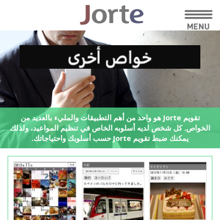
تقويم Jorte هو واحد من أهم التطبيقات والمليء بالعديد من
الخواص.
كل شخص لديه أسلوبه الخاص في تنظيم المواعيد،
ولذلك
يمكنك ضبط تقويم Jorte حسب أسلوبك واحتياجاتك.