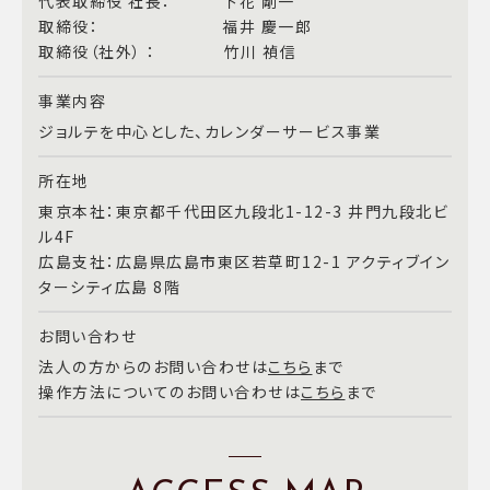
代表取締役 社長： 下花 剛一
取締役： 福井 慶一郎
取締役（社外） ： 竹川 禎信
事業内容
ジョルテを中心とした、カレンダーサービス事業
所在地
東京本社：東京都千代田区九段北1-12-3 井門九段北ビ
ル4F
広島支社：広島県広島市東区若草町12-1 アクティブイン
ターシティ広島 8階
お問い合わせ
法人の方からのお問い合わせは
こちら
まで
操作方法についてのお問い合わせは
こちら
まで