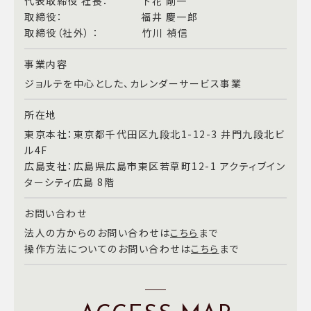
代表取締役 社長： 下花 剛一
取締役： 福井 慶一郎
取締役（社外） ： 竹川 禎信
事業内容
ジョルテを中心とした、カレンダーサービス事業
所在地
東京本社：東京都千代田区九段北1-12-3 井門九段北ビ
ル4F
広島支社：広島県広島市東区若草町12-1 アクティブイン
ターシティ広島 8階
お問い合わせ
法人の方からのお問い合わせは
こちら
まで
操作方法についてのお問い合わせは
こちら
まで