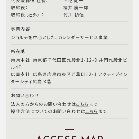
代表取締役 社長： 下花 剛一
取締役： 福井 慶一郎
取締役（社外） ： 竹川 禎信
事業内容
ジョルテを中心とした、カレンダーサービス事業
所在地
東京本社：東京都千代田区九段北1-12-3 井門九段北ビ
ル4F
広島支社：広島県広島市東区若草町12-1 アクティブイン
ターシティ広島 8階
お問い合わせ
法人の方からのお問い合わせは
こちら
まで
操作方法についてのお問い合わせは
こちら
まで