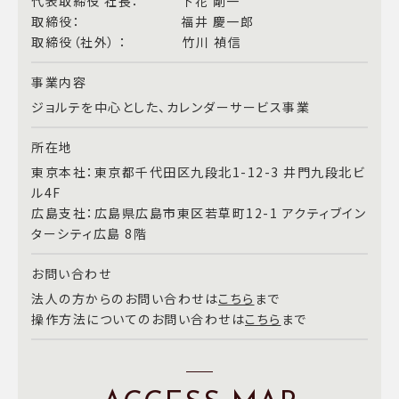
代表取締役 社長： 下花 剛一
取締役： 福井 慶一郎
取締役（社外） ： 竹川 禎信
事業内容
ジョルテを中心とした、カレンダーサービス事業
所在地
東京本社：東京都千代田区九段北1-12-3 井門九段北ビ
ル4F
広島支社：広島県広島市東区若草町12-1 アクティブイン
ターシティ広島 8階
お問い合わせ
法人の方からのお問い合わせは
こちら
まで
操作方法についてのお問い合わせは
こちら
まで