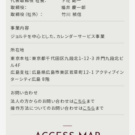
代表取締役 社長： 下花 剛一
取締役： 福井 慶一郎
取締役（社外） ： 竹川 禎信
事業内容
ジョルテを中心とした、カレンダーサービス事業
所在地
東京本社：東京都千代田区九段北1-12-3 井門九段北ビ
ル4F
広島支社：広島県広島市東区若草町12-1 アクティブイン
ターシティ広島 8階
お問い合わせ
法人の方からのお問い合わせは
こちら
まで
操作方法についてのお問い合わせは
こちら
まで