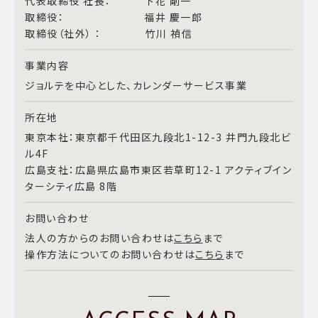
代表取締役 社長： 下花 剛一
取締役： 福井 慶一郎
取締役（社外） ： 竹川 禎信
事業内容
ジョルテを中心とした、カレンダーサービス事業
所在地
東京本社：東京都千代田区九段北1-12-3 井門九段北ビ
ル4F
広島支社：広島県広島市東区若草町12-1 アクティブイン
ターシティ広島 8階
お問い合わせ
法人の方からのお問い合わせは
こちら
まで
操作方法についてのお問い合わせは
こちら
まで