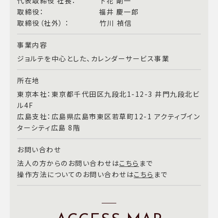
代表取締役 社長： 下花 剛一
取締役： 福井 慶一郎
取締役（社外） ： 竹川 禎信
事業内容
ジョルテを中心とした、カレンダーサービス事業
所在地
東京本社：東京都千代田区九段北1-12-3 井門九段北ビ
ル4F
広島支社：広島県広島市東区若草町12-1 アクティブイン
ターシティ広島 8階
お問い合わせ
法人の方からのお問い合わせは
こちら
まで
操作方法についてのお問い合わせは
こちら
まで