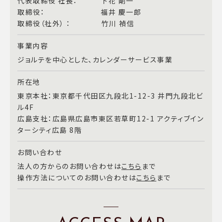
代表取締役 社長： 下花 剛一
取締役： 福井 慶一郎
取締役（社外） ： 竹川 禎信
事業内容
ジョルテを中心とした、カレンダーサービス事業
所在地
東京本社：東京都千代田区九段北1-12-3 井門九段北ビ
ル4F
広島支社：広島県広島市東区若草町12-1 アクティブイン
ターシティ広島 8階
お問い合わせ
法人の方からのお問い合わせは
こちら
まで
操作方法についてのお問い合わせは
こちら
まで