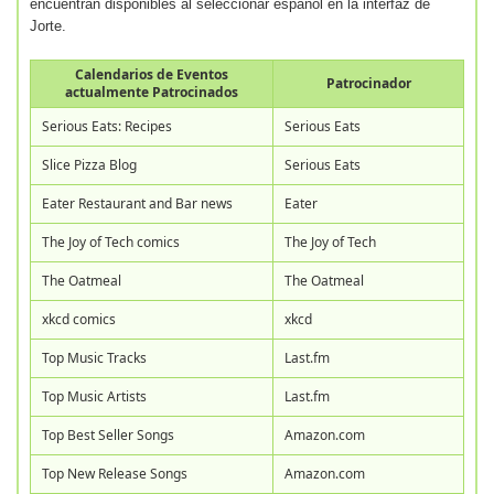
encuentran disponibles al seleccionar español en la interfaz de
Jorte.
Calendarios de Eventos
Patrocinador
actualmente Patrocinados
Serious Eats: Recipes
Serious Eats
Slice Pizza Blog
Serious Eats
Eater Restaurant and Bar news
Eater
The Joy of Tech comics
The Joy of Tech
The Oatmeal
The Oatmeal
xkcd comics
xkcd
Top Music Tracks
Last.fm
Top Music Artists
Last.fm
Top Best Seller Songs
Amazon.com
Top New Release Songs
Amazon.com