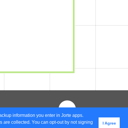
ackup information you enter in Jorte apps.
 are collected. You can opt-out by not signing
I Agree