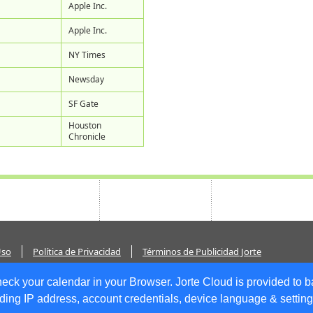
Apple Inc.
Apple Inc.
NY Times
Newsday
SF Gate
Houston
Chronicle
Uso
Política de Privacidad
Términos de Publicidad Jorte
heck your calendar in your Browser. Jorte Cloud is provided to b
ing IP address, account credentials, device language & settings