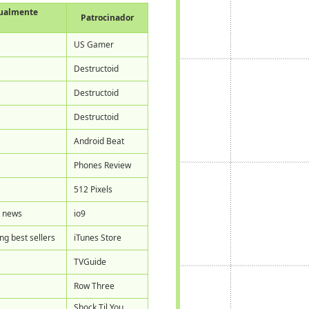
tualmente
Patrocinador
US Gamer
Destructoid
Destructoid
Destructoid
Android Beat
Phones Review
512 Pixels
t news
io9
g best sellers
iTunes Store
TVGuide
Row Three
Shock Til You