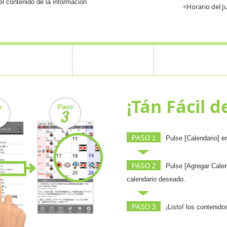
el contenido de la información
<Horario del J
¡Tán Fácil d
PASO 1
Pulse [Calendario] e
PASO 2
Pulse [Agregar Calen
calendario deseado.
PASO 3
¡Listo! los contenid