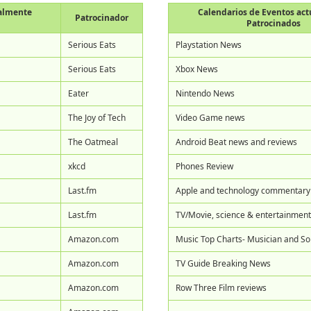
ualmente
Calendarios de Eventos ac
Patrocinador
Patrocinados
Serious Eats
Playstation News
Serious Eats
Xbox News
Eater
Nintendo News
The Joy of Tech
Video Game news
The Oatmeal
Android Beat news and reviews
xkcd
Phones Review
Last.fm
Apple and technology commentary
Last.fm
TV/Movie, science & entertainmen
Amazon.com
Music Top Charts- Musician and Son
Amazon.com
TV Guide Breaking News
Amazon.com
Row Three Film reviews