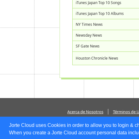
iTunes Japan Top 10 Songs
iTunes Japan Top 10 Albums
NY Times News
Newsday News
SF Gate News
Houston Chronicle News
Acerca de Nosotros
Términos de 
Jorte Cloud uses Cookies in order to allow you to login & c
When you create a Jorte Cloud account personal data includ