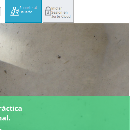
ráctica
al.
.