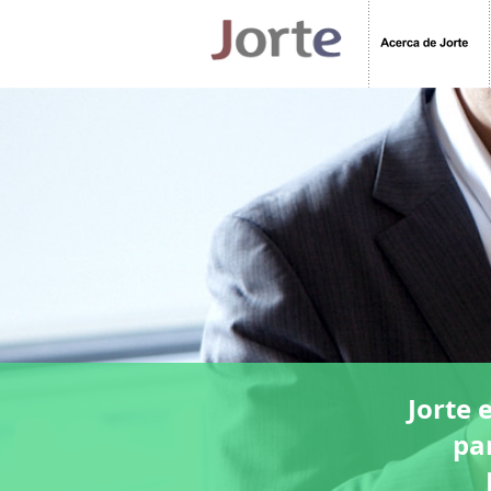
Jorte 
pa