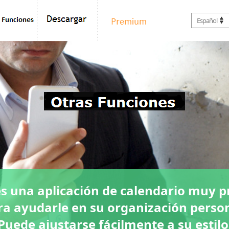
Español
es una aplicación de calendario muy p
ra ayudarle en su organización person
Puede ajustarse fácilmente a su estilo