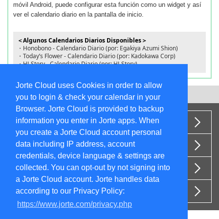
móvil Android, puede configurar esta función como un widget y así
ver el calendario diario en la pantalla de inicio.
＜Algunos Calendarios Diarios Disponibles＞
・Honobono - Calendario Diario (por: Egakiya Azumi Shion)
・Today’s Flower - Calendario Diario (por: Kadokawa Corp)
・HJ-Story - Calendario Diario (por: HJ-Story)
Jorte Cloud uses Cookies in order to allow
Volver al Inicio
you to login & check your calendar in your
Browser. Jorte Cloud is provided to backup
information you enter in Jorte apps. When
Acerca de Nosotros
you create a Jorte Cloud account personal
data including IP address, account
Términos de Uso
credentials, device language & settings are
collected. You can opt-out by not signing into
Política de Privacidad
a Jorte Cloud account. Jorte handles data
Términos de Publicidad Jorte
according to our Privacy Policy:
https://www.jorte.com/privacy.php