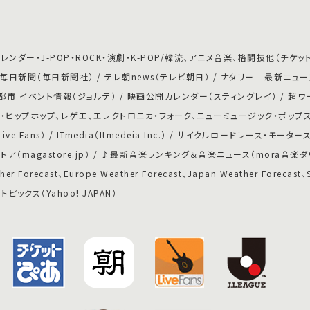
ダー・J-POP・ROCK・演劇・K-POP/韓流、アニメ音楽、格闘技他（チケット
日新聞（毎日新聞社） / テレ朝news（テレビ朝日） / ナタリー - 最新ニュ
市 イベント情報（ジョルテ） / 映画公開カレンダー（スティングレイ） / 超ワ
ク・ヒップホップ、レゲエ、エレクトロニカ・フォーク、ニューミュージック・ポップス
Fans） / ITmedia（Itmedeia Inc.） / サイクルロードレース・モータ
ガストア（magastore.jp） / ♪最新音楽ランキング＆音楽ニュース（mora音楽ダウンロー
her Forecast、Europe Weather Forecast、Japan Weather Forecast、
！トピックス（Yahoo! JAPAN）