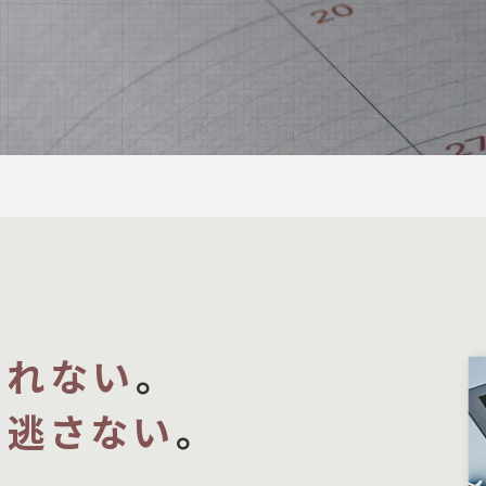
忘れない
。
を
逃さない
。