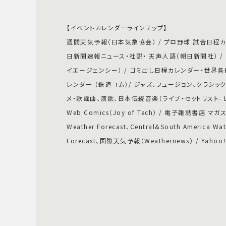
【イベントカレンダーラインナップ】
週間天気予報（日本気象協会） / プロ野球 試合日程カレン
日新聞速報ニュース・社説・ 天声人語（朝日新聞社） / 毎
イエージェンシー） / ゴミ出し日程カレンダー・世界各都
レンダー （鉄道コム）/ ジャズ、フュージョン、クラシッ
メ・歌謡曲、演歌、日本伝統音楽（ライブ・セットリスト- Live 
Web Comics（Joy of Tech） / 電子雑誌書店 マ
Weather Forecast、Central&South America Wat
Forecast、国際天気予報（Weathernews） / Yahoo