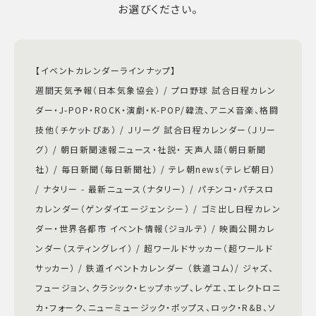
お選びください。
【イベントカレンダーラインナップ】
週間天気予報（日本気象協会） / プロ野球 試合日程カレン
ダー・J-POP・ROCK・演劇・K-POP/韓流、アニメ音楽、格闘
技他（チケットぴあ） / Ｊリーグ 試合日程カレンダー（Ｊリー
グ） / 朝日新聞速報ニュース・社説・ 天声人語（朝日新聞
社） / 毎日新聞（毎日新聞社） / テレ朝news（テレビ朝日）
/ ナタリー - 最新ニュース（ナタリー） / パチンコ・パチスロ
カレンダー（ゲンダイエージェンシー） / ゴミ出し日程カレン
ダー・世界各都市 イベント情報（ジョルテ） / 映画公開カレ
ンダー（スティングレイ） / 超ワールドサッカー（超ワールド
サッカー） / 鉄道イベントカレンダー （鉄道コム）/ ジャズ、
フュージョン、クラシック・ヒップホップ、レゲエ、エレクトロニ
カ・フォーク、ニューミュージック・ポップス、ロック・R&B、ソ