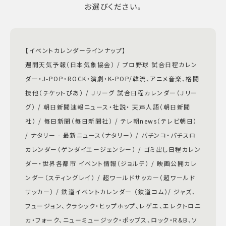
お選びください。
【イベントカレンダーラインナップ】
週間天気予報（日本気象協会） / プロ野球 試合日程カレン
ダー・J-POP・ROCK・演劇・K-POP/韓流、アニメ音楽、格闘
技他（チケットぴあ） / Ｊリーグ 試合日程カレンダー（Ｊリー
グ） / 朝日新聞速報ニュース・社説・ 天声人語（朝日新聞
社） / 毎日新聞（毎日新聞社） / テレ朝news（テレビ朝日）
/ ナタリー - 最新ニュース（ナタリー） / パチンコ・パチスロ
カレンダー（ゲンダイエージェンシー） / ゴミ出し日程カレン
ダー・世界各都市 イベント情報（ジョルテ） / 映画公開カレ
ンダー（スティングレイ） / 超ワールドサッカー（超ワールド
サッカー） / 鉄道イベントカレンダー （鉄道コム）/ ジャズ、
フュージョン、クラシック・ヒップホップ、レゲエ、エレクトロニ
カ・フォーク、ニューミュージック・ポップス、ロック・R&B、ソ