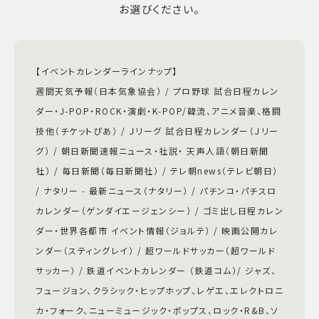
お選びください。
【イベントカレンダーラインナップ】
週間天気予報（日本気象協会） / プロ野球 試合日程カレン
ダー・J-POP・ROCK・演劇・K-POP/韓流、アニメ音楽、格闘
技他（チケットぴあ） / Ｊリーグ 試合日程カレンダー（Ｊリー
グ） / 朝日新聞速報ニュース・社説・ 天声人語（朝日新聞
社） / 毎日新聞（毎日新聞社） / テレ朝news（テレビ朝日）
/ ナタリー - 最新ニュース（ナタリー） / パチンコ・パチスロ
カレンダー（ゲンダイエージェンシー） / ゴミ出し日程カレン
ダー・世界各都市 イベント情報（ジョルテ） / 映画公開カレ
ンダー（スティングレイ） / 超ワールドサッカー（超ワールド
サッカー） / 鉄道イベントカレンダー （鉄道コム）/ ジャズ、
フュージョン、クラシック・ヒップホップ、レゲエ、エレクトロニ
カ・フォーク、ニューミュージック・ポップス、ロック・R&B、ソ