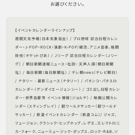
お選びください。
【イベントカレンダーラインナップ】
週間天気予報（日本気象協会） / プロ野球 試合日程カレン
ダー・J-POP・ROCK・演劇・K-POP/韓流、アニメ音楽、格闘
技他（チケットぴあ） / Ｊリーグ 試合日程カレンダー（Ｊリー
グ） / 朝日新聞速報ニュース・社説・ 天声人語（朝日新聞
社） / 毎日新聞（毎日新聞社） / テレ朝news（テレビ朝日）
/ ナタリー - 最新ニュース（ナタリー） / パチンコ・パチスロ
カレンダー（ゲンダイエージェンシー） / ゴミ出し日程カレン
ダー・世界各都市 イベント情報（ジョルテ） / 映画公開カレ
ンダー（スティングレイ） / 超ワールドサッカー（超ワールド
サッカー） / 鉄道イベントカレンダー （鉄道コム）/ ジャズ、
フュージョン、クラシック・ヒップホップ、レゲエ、エレクトロニ
カ・フォーク、ニューミュージック・ポップス、ロック・R&B、ソ