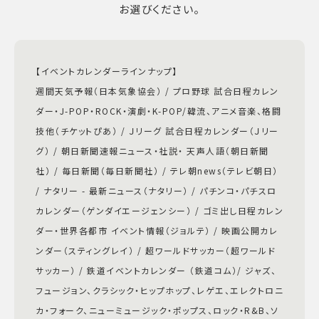
お選びください。
【イベントカレンダーラインナップ】
週間天気予報（日本気象協会） / プロ野球 試合日程カレン
ダー・J-POP・ROCK・演劇・K-POP/韓流、アニメ音楽、格闘
技他（チケットぴあ） / Ｊリーグ 試合日程カレンダー（Ｊリー
グ） / 朝日新聞速報ニュース・社説・ 天声人語（朝日新聞
社） / 毎日新聞（毎日新聞社） / テレ朝news（テレビ朝日）
/ ナタリー - 最新ニュース（ナタリー） / パチンコ・パチスロ
カレンダー（ゲンダイエージェンシー） / ゴミ出し日程カレン
ダー・世界各都市 イベント情報（ジョルテ） / 映画公開カレ
ンダー（スティングレイ） / 超ワールドサッカー（超ワールド
サッカー） / 鉄道イベントカレンダー （鉄道コム）/ ジャズ、
フュージョン、クラシック・ヒップホップ、レゲエ、エレクトロニ
カ・フォーク、ニューミュージック・ポップス、ロック・R&B、ソ