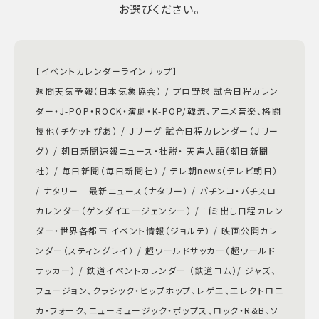
お選びください。
【イベントカレンダーラインナップ】
週間天気予報（日本気象協会） / プロ野球 試合日程カレン
ダー・J-POP・ROCK・演劇・K-POP/韓流、アニメ音楽、格闘
技他（チケットぴあ） / Ｊリーグ 試合日程カレンダー（Ｊリー
グ） / 朝日新聞速報ニュース・社説・ 天声人語（朝日新聞
社） / 毎日新聞（毎日新聞社） / テレ朝news（テレビ朝日）
/ ナタリー - 最新ニュース（ナタリー） / パチンコ・パチスロ
カレンダー（ゲンダイエージェンシー） / ゴミ出し日程カレン
ダー・世界各都市 イベント情報（ジョルテ） / 映画公開カレ
ンダー（スティングレイ） / 超ワールドサッカー（超ワールド
サッカー） / 鉄道イベントカレンダー （鉄道コム）/ ジャズ、
フュージョン、クラシック・ヒップホップ、レゲエ、エレクトロニ
カ・フォーク、ニューミュージック・ポップス、ロック・R&B、ソ