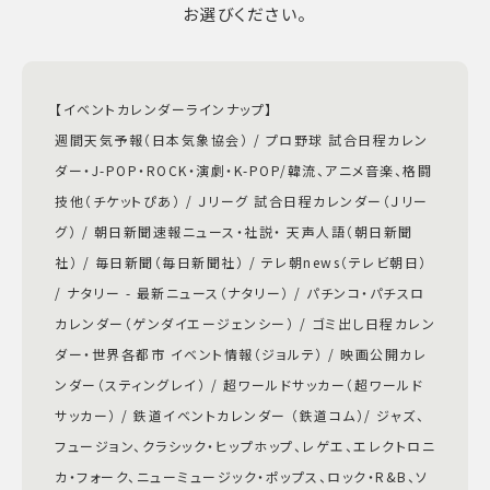
お選びください。
【イベントカレンダーラインナップ】
週間天気予報（日本気象協会） / プロ野球 試合日程カレン
ダー・J-POP・ROCK・演劇・K-POP/韓流、アニメ音楽、格闘
技他（チケットぴあ） / Ｊリーグ 試合日程カレンダー（Ｊリー
グ） / 朝日新聞速報ニュース・社説・ 天声人語（朝日新聞
社） / 毎日新聞（毎日新聞社） / テレ朝news（テレビ朝日）
/ ナタリー - 最新ニュース（ナタリー） / パチンコ・パチスロ
カレンダー（ゲンダイエージェンシー） / ゴミ出し日程カレン
ダー・世界各都市 イベント情報（ジョルテ） / 映画公開カレ
ンダー（スティングレイ） / 超ワールドサッカー（超ワールド
サッカー） / 鉄道イベントカレンダー （鉄道コム）/ ジャズ、
フュージョン、クラシック・ヒップホップ、レゲエ、エレクトロニ
カ・フォーク、ニューミュージック・ポップス、ロック・R&B、ソ