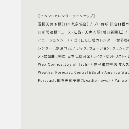
【イベントカレンダーラインナップ】
週間天気予報（日本気象協会） / プロ野球 試合日程カレン
日新聞速報ニュース・社説・ 天声人語（朝日新聞社） / 毎
イエージェンシー） / ゴミ出し日程カレンダー・世界各都
レンダー （鉄道コム）/ ジャズ、フュージョン、クラシッ
メ・歌謡曲、演歌、日本伝統音楽（ライブ・セットリスト- Live 
Web Comics（Joy of Tech） / 電子雑誌書店 マ
Weather Forecast、Central&South America Wat
Forecast、国際天気予報（Weathernews） / Yahoo