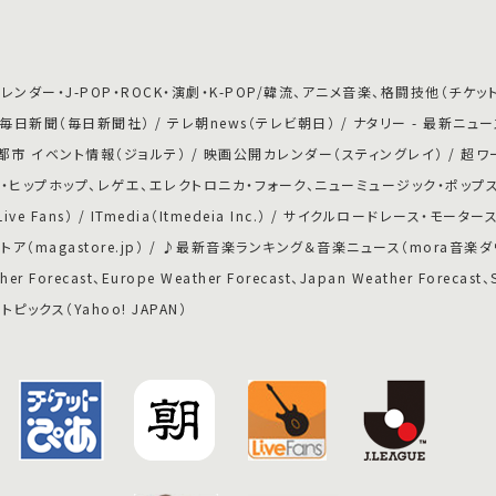
ダー・J-POP・ROCK・演劇・K-POP/韓流、アニメ音楽、格闘技他（チケット
日新聞（毎日新聞社） / テレ朝news（テレビ朝日） / ナタリー - 最新ニュ
市 イベント情報（ジョルテ） / 映画公開カレンダー（スティングレイ） / 超ワ
ク・ヒップホップ、レゲエ、エレクトロニカ・フォーク、ニューミュージック・ポップス
Fans） / ITmedia（Itmedeia Inc.） / サイクルロードレース・モータ
ガストア（magastore.jp） / ♪最新音楽ランキング＆音楽ニュース（mora音楽ダウンロー
her Forecast、Europe Weather Forecast、Japan Weather Forecast、
！トピックス（Yahoo! JAPAN）