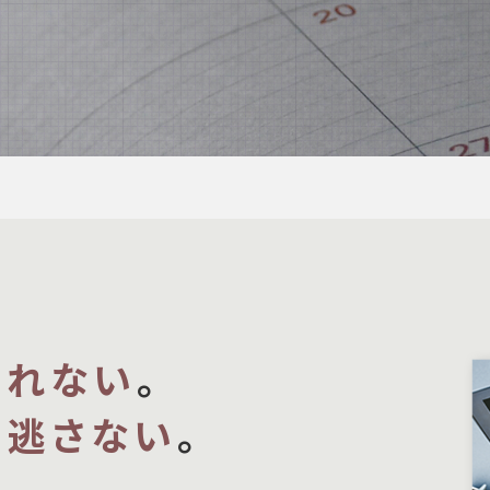
忘れない
。
を
逃さない
。