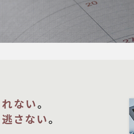
忘れない
。
を
逃さない
。