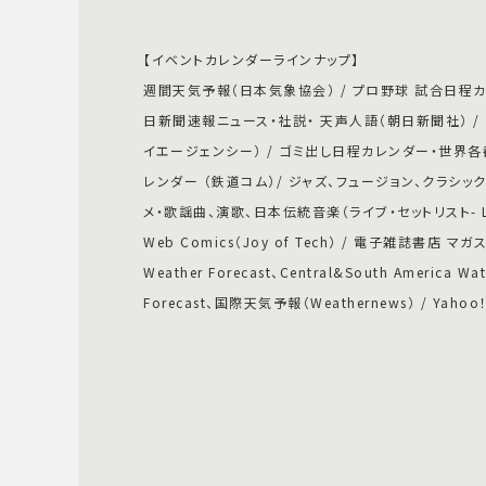
【イベントカレンダーラインナップ】
週間天気予報（日本気象協会） / プロ野球 試合日程カレン
日新聞速報ニュース・社説・ 天声人語（朝日新聞社） / 毎
イエージェンシー） / ゴミ出し日程カレンダー・世界各都
レンダー （鉄道コム）/ ジャズ、フュージョン、クラシッ
メ・歌謡曲、演歌、日本伝統音楽（ライブ・セットリスト- Live 
Web Comics（Joy of Tech） / 電子雑誌書店 マ
Weather Forecast、Central&South America Wat
Forecast、国際天気予報（Weathernews） / Yahoo