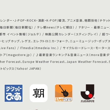
ダー・J-POP・ROCK・演劇・K-POP/韓流、アニメ音楽、格闘技他（チケット
日新聞（毎日新聞社） / テレ朝news（テレビ朝日） / ナタリー - 最新ニュ
市 イベント情報（ジョルテ） / 映画公開カレンダー（スティングレイ） / 超ワ
ク・ヒップホップ、レゲエ、エレクトロニカ・フォーク、ニューミュージック・ポップス
Fans） / ITmedia（Itmedeia Inc.） / サイクルロードレース・モータ
ガストア（magastore.jp） / ♪最新音楽ランキング＆音楽ニュース（mora音楽ダウンロー
her Forecast、Europe Weather Forecast、Japan Weather Forecast、
！トピックス（Yahoo! JAPAN）