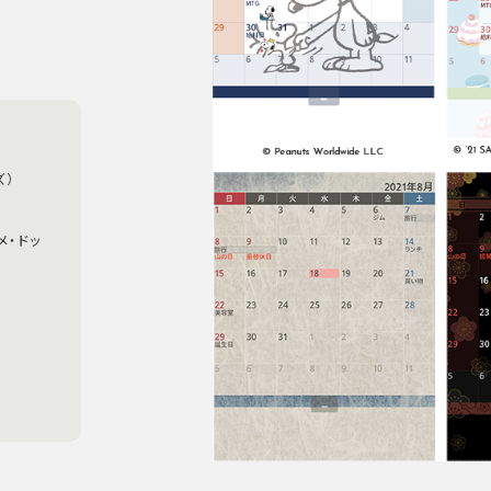
ズ）
メ・ドッ