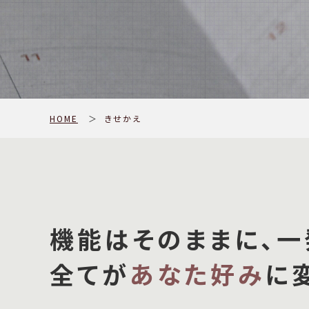
HOME
＞
きせかえ
機能はそのままに、一
全てが
あなた好み
に