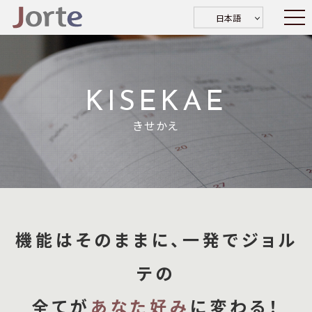
日本語
KISEKAE
きせかえ
機能はそのままに、一発でジョル
テの
全てが
あなた好み
に変わる！