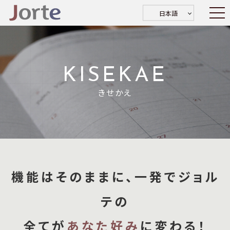
日本語
KISEKAE
きせかえ
機能はそのままに、一発でジョル
テの
全てが
あなた好み
に変わる！