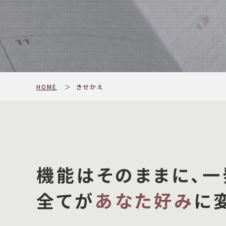
HOME
＞
きせかえ
機能はそのままに、一
全てが
あなた好み
に