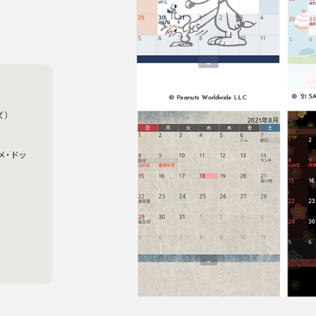
ズ）
メ・ドッ