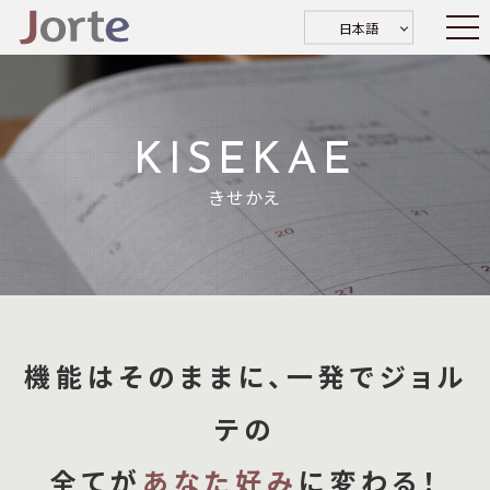
日本語
KISEKAE
きせかえ
機能はそのままに、一発でジョル
テの
全てが
あなた好み
に変わる！