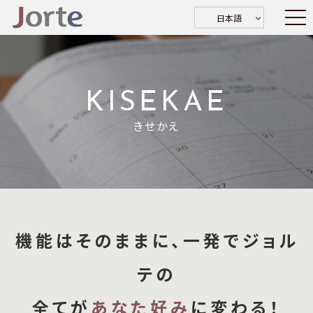
日本語
KISEKAE
きせかえ
機能はそのままに、一発でジョル
テの
全てが
あなた好み
に変わる！