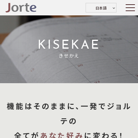
日本語
KISEKAE
きせかえ
機能はそのままに、一発でジョル
テの
全てが
あなた好み
に変わる！