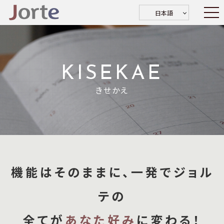
日本語
KISEKAE
きせかえ
機能はそのままに、一発でジョル
テの
全てが
あなた好み
に変わる！