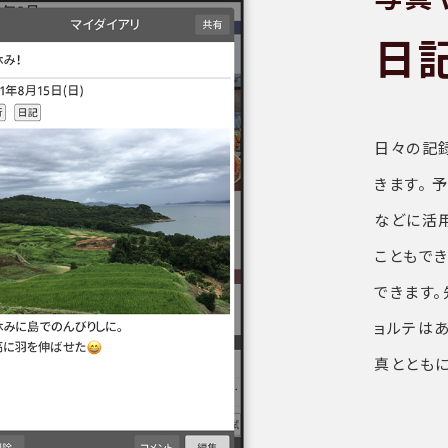
日
日々の記
きます。 
などに活
こともで
できます。
ョルテは
真ととも