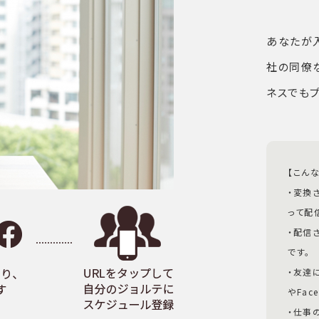
あなたが
社の同僚
ネスでもプ
【こん
・変換さ
って配
・配信さ
です。
・友達
やFac
・仕事