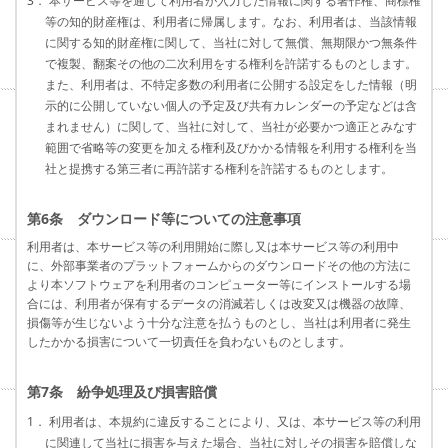
3． 本サービス等を通じて利用者が入力した情報に関する著作権、商標権
等の知的財産権は、利用者に帰属します。なお、利用者は、当該情報
に関する知的財産権に関して、当社に対して無償、無期限かつ無条件
で複製、翻案その他の二次利用をする権利を許諾するものとします。
また、利用者は、不特定多数の利用者に公開する設定をした情報（明
示的に公開していない個人の予定及び共有カレンダーの予定などは含
まれません）に関して、当社に対して、当社が必要かつ適正とみなす
範囲で省略等の変更を加える権利及びかかる情報を利用する権利を当
社と提携する第三者に再許諾する権利を許諾するものとします。
第6条 ダウンロード等についての注意事項
利用者は、本サービス等の利用開始に際し又は本サービス等の利用中
に、外部事業者のプラットフォームからのダウンロードその他の方法に
より本ソフトウェアを利用者のコンピューター等にインストールする場
合には、利用者が保有するデータの消滅若しくは改変又は機器の故障、
損傷等が生じないよう十分な注意を払うものとし、当社は利用者に発生
したかかる損害について一切責任を負わないものとします。
第7条 紛争処理及び損害賠償
1． 利用者は、本規約に違反することにより、又は、本サービス等の利用
に関連して当社に損害を与えた場合、当社に対しその損害を賠償しな