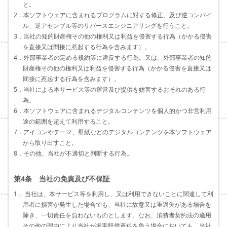
と。
2．本ソフトウェアに含まれるプログラムに対する修正、及び逆コンパイ
ル、逆アセンブル等のリバースエンジニアリングを行うこと。
3．当社の知的財産権その他の権利又は利益を侵害する行為（かかる侵害
を直接又は間接に惹起する行為を含みます）。
4．外部事業者の定める規約等に違反する行為。又は、外部事業者の知的
財産権その他の権利又は利益を侵害する行為（かかる侵害を直接又は
間接に惹起する行為を含みます）。
5．当社による本サービス等の運営及び提供を妨害するおそれのある行
為。
6．本ソフトウェアに含まれるデジタルコンテンツを個人的かつ非営利用
途の範囲を超えて利用すること。
7．アイコンやテーマ、壁紙などのデジタルコンテンツを本ソフトウェア
から取り出すこと。
8．その他、当社が不適切と判断する行為。
第4条 当社の免責及び不保証
1． 当社は、本サービス等を利用し、又は利用できないことに関連して利
用者に損害が発生した場合でも、当社に故意又は重過失がある場合を
除き、一切責任を負わないものとします。なお、消費者契約法の適用
その他の理由により当社が損害賠償責任を負う場合においても、当社