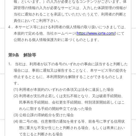
報」といいます。）の入力が必要となるコンテンツがございます。体
調管理の情報の入力が必要なサービスは、入力した体調管理の情報が
当社に通知されることを承諾していただいたうえで、利用者の判断と
責任においてご利用下さい。
4． 本サービス等における利用者の個人情報の取り扱いにつきましては、
本規約で定める他、当社ホームページ(
https://www.jorte.com/
) にて
公開される個人情報保護方針に基づくものとします。
第9条 解除等
1. 当社は、利用者が以下の各号のいずれかの事由に該当すると判断した
場合には、事前に通知又は催告することなく、本サービス等の提供を
停止するとともに、本利用契約を解除することができるものとしま
す。
(1) 利用者が本規約のいずれかの条項又は法令に違反した場合
(2) 利用者が支払停止若しくは支払不能となり、又は破産手続開始、
民事再生手続開始、会社更生手続開始、特別清算開始若しくはこ
れらに類する手続の開始申立てがあった場合
(3) 公租公課の滞納処分を受けた場合
(4) 前二号の他、任意整理の通知を発する等、前各号に準ずる信用状
態に重大な不安が生じたと判断される場合、もしくは将来におい
て生じると判断される場合