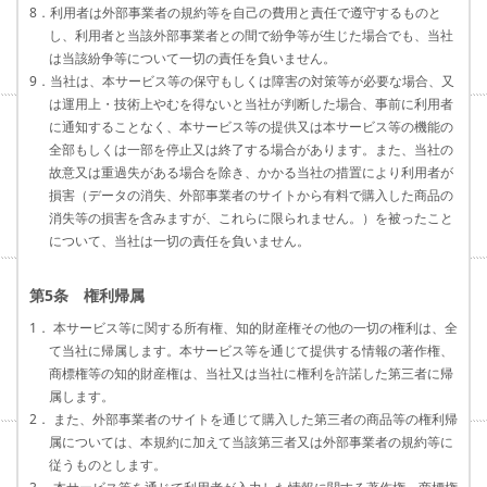
8．利用者は外部事業者の規約等を自己の費用と責任で遵守するものと
し、利用者と当該外部事業者との間で紛争等が生じた場合でも、当社
は当該紛争等について一切の責任を負いません。
9．当社は、本サービス等の保守もしくは障害の対策等が必要な場合、又
は運用上・技術上やむを得ないと当社が判断した場合、事前に利用者
に通知することなく、本サービス等の提供又は本サービス等の機能の
全部もしくは一部を停止又は終了する場合があります。また、当社の
故意又は重過失がある場合を除き、かかる当社の措置により利用者が
損害（データの消失、外部事業者のサイトから有料で購入した商品の
消失等の損害を含みますが、これらに限られません。）を被ったこと
について、当社は一切の責任を負いません。
第5条 権利帰属
1． 本サービス等に関する所有権、知的財産権その他の一切の権利は、全
て当社に帰属します。本サービス等を通じて提供する情報の著作権、
商標権等の知的財産権は、当社又は当社に権利を許諾した第三者に帰
属します。
2． また、外部事業者のサイトを通じて購入した第三者の商品等の権利帰
属については、本規約に加えて当該第三者又は外部事業者の規約等に
従うものとします。