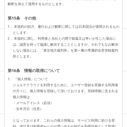
解釈を加えて適用するものとします。
第15条 その他
1． 本規約の効力、履行および解釈に関しては日本国法が適用されるもの
とします。
2． 本規約に関し、利用者と当社との間で疑義又は争いが生じた場合に
は、誠意を持って協議し解決することとしますが、それでもなお解決
しない場合には、「東京地方裁判所」を第一審の専属的合意管轄裁判
所とします。
第16条 情報の取得について
1. 『個人情報』について
ジョルテクラウドを利用するために、ユーザー登録を実施する利用者
の方々に、個人情報を登録して頂いております。登録情報に含まれる
個人情報は、
・メールアドレス（必須）
・生年月日（任意）
となっております。これらの個人情報は、サービス利用に於ける登
録、認証及び利用者からのお問い合わせ対応を利用目的として取得し