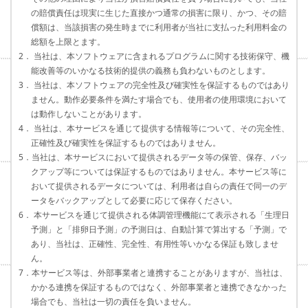
の賠償責任は現実に生じた直接かつ通常の損害に限り、かつ、その賠
償額は、当該損害の発生時までに利用者が当社に支払った利用料金の
総額を上限とます。
2． 当社は、本ソフトウェアに含まれるプログラムに関する技術保守、機
能改善等のいかなる技術的提供の義務も負わないものとします。
3． 当社は、本ソフトウェアの完全性及び確実性を保証するものではあり
ません。動作必要条件を満たす場合でも、使用者の使用環境において
は動作しないことがあります。
4． 当社は、本サービスを通じて提供する情報等について、その完全性、
正確性及び確実性を保証するものではありません。
5．当社は、本サービスにおいて提供されるデータ等の保管、保存、バッ
クアップ等については保証するものではありません。本サービス等に
おいて提供されるデータについては、利用者は自らの責任で同一のデ
ータをバックアップとして必要に応じて保存ください。
6． 本サービスを通じて提供される体調管理機能にて表示される「生理日
予測」と「排卵日予測」の予測日は、自動計算で算出する「予測」で
あり、当社は、正確性、完全性、有用性等いかなる保証も致しませ
ん。
7．本サービス等は、外部事業者と連携することがありますが、当社は、
かかる連携を保証するものではなく、外部事業者と連携できなかった
場合でも、当社は一切の責任を負いません。