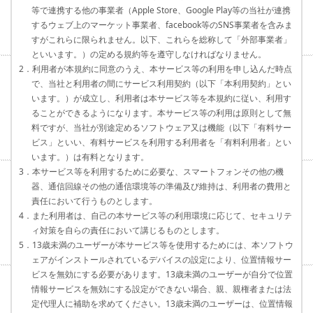
等で連携する他の事業者（Apple Store、Google Play等の当社が連携
するウェブ上のマーケット事業者、facebook等のSNS事業者を含みま
すがこれらに限られません。以下、これらを総称して「外部事業者」
といいます。）の定める規約等を遵守しなければなりません。
2．利用者が本規約に同意のうえ、本サービス等の利用を申し込んだ時点
で、当社と利用者の間にサービス利用契約（以下「本利用契約」とい
います。）が成立し、利用者は本サービス等を本規約に従い、利用す
ることができるようになります。本サービス等の利用は原則として無
料ですが、当社が別途定めるソフトウェア又は機能（以下「有料サー
ビス」といい、有料サービスを利用する利用者を「有料利用者」とい
います。）は有料となります。
3．本サービス等を利用するために必要な、スマートフォンその他の機
器、通信回線その他の通信環境等の準備及び維持は、利用者の費用と
責任において行うものとします。
4．また利用者は、自己の本サービス等の利用環境に応じて、セキュリテ
ィ対策を自らの責任において講じるものとします。
5．13歳未満のユーザーが本サービス等を使用するためには、本ソフトウ
ェアがインストールされているデバイスの設定により、位置情報サー
ビスを無効にする必要があります。13歳未満のユーザーが自分で位置
情報サービスを無効にする設定ができない場合、親、親権者または法
定代理人に補助を求めてください。13歳未満のユーザーは、位置情報