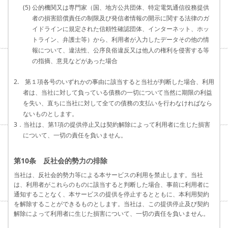
(5) 公的機関又は専門家（国、地方公共団体、特定電気通信役務提供
者の損害賠償責任の制限及び発信者情報の開示に関する法律のガ
イドラインに規定された信頼性確認団体、インターネット、ホッ
トライン、弁護士等）から、利用者が入力したデータその他の情
報について、違法性、公序良俗違反又は他人の権利を侵害する等
の指摘、意見などがあった場合
2. 第１項各号のいずれかの事由に該当すると当社が判断した場合、利用
者は、当社に対して負っている債務の一切について当然に期限の利益
を失い、直ちに当社に対して全ての債務の支払いを行わなければなら
ないものとします。
3．当社は、第1項の提供停止又は契約解除によって利用者に生じた損害
について、一切の責任を負いません。
第10条 反社会的勢力の排除
当社は、反社会的勢力等による本サービスの利用を禁止します。当社
は、利用者がこれらのものに該当すると判断した場合、事前に利用者に
通知することなく、本サービスの提供を停止するとともに、本利用契約
を解除することができるものとします。当社は、この提供停止及び契約
解除によって利用者に生じた損害について、一切の責任を負いません。