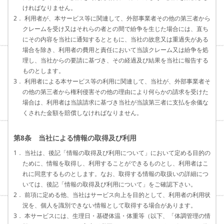
ければなりません。
2． 利用者が、本サービス等に関連して、外部事業者その他の第三者から
クレームを受け又はそれらの者との間で紛争を生じた場合には、直ち
にその内容を当社に通知するとともに、当社の故意又は重過失がある
場合を除き、利用者の費用と責任において当該クレーム又は紛争を処
理し、当社からの要請に基づき、その経過及び結果を当社に報告する
ものとします。
3． 利用者による本サービス等の利用に関連して、当社が、外部事業者そ
の他の第三者から権利侵害その他の理由により何らかの請求を受けた
場合は、利用者は当該請求に基づき当社が当該第三者に支払を余儀な
くされた金額を賠償しなければなりません。
第8条 当社による情報の取得及び利用
1． 当社は、後記「情報の取得及び利用について」において定める目的の
ために、情報を取得し、利用することができるものとし、利用者はこ
れに同意するものとします。なお、取得する情報の取扱いの詳細につ
いては、後記「情報の取得及び利用について」をご確認下さい。
2． 前項に定める他、当社はサービス向上を目的として、利用者の利用状
況を、個人を識別できない情報として取得する場合があります。
3． 本サービスには、生理日・基礎体温・体重等（以下、「体調管理の情