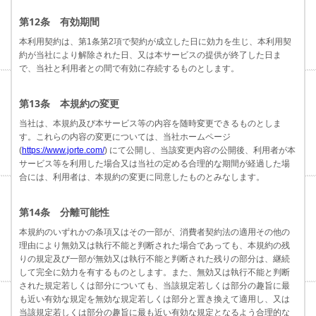
第12条 有効期間
本利用契約は、第1条第2項で契約が成立した日に効力を生じ、本利用契
約が当社により解除された日、又は本サービスの提供が終了した日ま
で、当社と利用者との間で有効に存続するものとします。
第13条 本規約の変更
当社は、本規約及び本サービス等の内容を随時変更できるものとしま
す。これらの内容の変更については、当社ホームページ
(
https://www.jorte.com/
) にて公開し、当該変更内容の公開後、利用者が本
サービス等を利用した場合又は当社の定める合理的な期間が経過した場
合には、利用者は、本規約の変更に同意したものとみなします。
第14条 分離可能性
本規約のいずれかの条項又はその一部が、消費者契約法の適用その他の
理由により無効又は執行不能と判断された場合であっても、本規約の残
りの規定及び一部が無効又は執行不能と判断された残りの部分は、継続
して完全に効力を有するものとします。また、無効又は執行不能と判断
された規定若しくは部分についても、当該規定若しくは部分の趣旨に最
も近い有効な規定を無効な規定若しくは部分と置き換えて適用し、又は
当該規定若しくは部分の趣旨に最も近い有効な規定となるよう合理的な