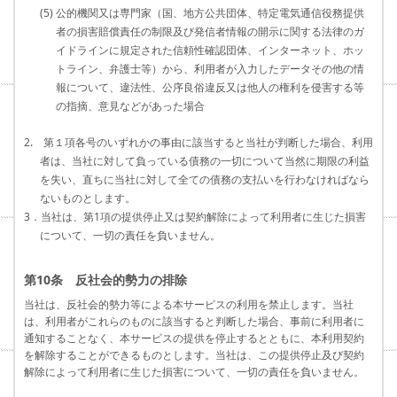
(5) 公的機関又は専門家（国、地方公共団体、特定電気通信役務提供
者の損害賠償責任の制限及び発信者情報の開示に関する法律のガ
イドラインに規定された信頼性確認団体、インターネット、ホッ
トライン、弁護士等）から、利用者が入力したデータその他の情
報について、違法性、公序良俗違反又は他人の権利を侵害する等
の指摘、意見などがあった場合
2. 第１項各号のいずれかの事由に該当すると当社が判断した場合、利用
者は、当社に対して負っている債務の一切について当然に期限の利益
を失い、直ちに当社に対して全ての債務の支払いを行わなければなら
ないものとします。
3．当社は、第1項の提供停止又は契約解除によって利用者に生じた損害
について、一切の責任を負いません。
第10条 反社会的勢力の排除
当社は、反社会的勢力等による本サービスの利用を禁止します。当社
は、利用者がこれらのものに該当すると判断した場合、事前に利用者に
通知することなく、本サービスの提供を停止するとともに、本利用契約
を解除することができるものとします。当社は、この提供停止及び契約
解除によって利用者に生じた損害について、一切の責任を負いません。