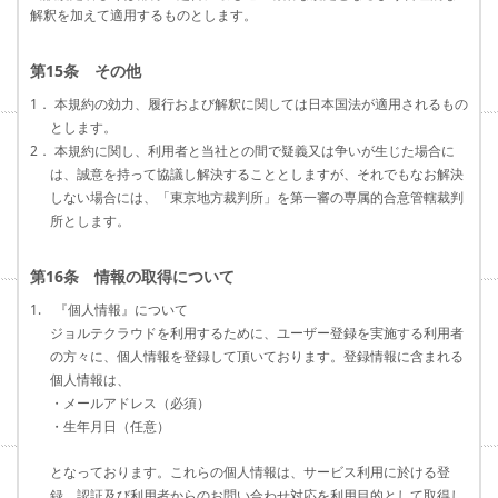
解釈を加えて適用するものとします。
第15条 その他
1． 本規約の効力、履行および解釈に関しては日本国法が適用されるもの
とします。
2． 本規約に関し、利用者と当社との間で疑義又は争いが生じた場合に
は、誠意を持って協議し解決することとしますが、それでもなお解決
しない場合には、「東京地方裁判所」を第一審の専属的合意管轄裁判
所とします。
第16条 情報の取得について
1. 『個人情報』について
ジョルテクラウドを利用するために、ユーザー登録を実施する利用者
の方々に、個人情報を登録して頂いております。登録情報に含まれる
個人情報は、
・メールアドレス（必須）
・生年月日（任意）
となっております。これらの個人情報は、サービス利用に於ける登
録、認証及び利用者からのお問い合わせ対応を利用目的として取得し