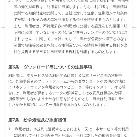
3． 本サービス等を通じて利用者が入力した情報に関する著作権、商標権
等の知的財産権は、利用者に帰属します。なお、利用者は、当該情報
に関する知的財産権に関して、当社に対して無償、無期限かつ無条件
で複製、翻案その他の二次利用をする権利を許諾するものとします。
また、利用者は、不特定多数の利用者に公開する設定をした情報（明
示的に公開していない個人の予定及び共有カレンダーの予定などは含
まれません）に関して、当社に対して、当社が必要かつ適正とみなす
範囲で省略等の変更を加える権利及びかかる情報を利用する権利を当
社と提携する第三者に再許諾する権利を許諾するものとします。
第6条 ダウンロード等についての注意事項
利用者は、本サービス等の利用開始に際し又は本サービス等の利用中
に、外部事業者のプラットフォームからのダウンロードその他の方法に
より本ソフトウェアを利用者のコンピューター等にインストールする場
合には、利用者が保有するデータの消滅若しくは改変又は機器の故障、
損傷等が生じないよう十分な注意を払うものとし、当社は利用者に発生
したかかる損害について一切責任を負わないものとします。
第7条 紛争処理及び損害賠償
1． 利用者は、本規約に違反することにより、又は、本サービス等の利用
に関連して当社に損害を与えた場合、当社に対しその損害を賠償しな