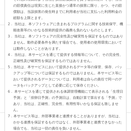
の賠償責任は現実に生じた直接かつ通常の損害に限り、かつ、その賠
償額は、当該損害の発生時までに利用者が当社に支払った利用料金の
総額を上限とます。
2． 当社は、本ソフトウェアに含まれるプログラムに関する技術保守、機
能改善等のいかなる技術的提供の義務も負わないものとします。
3． 当社は、本ソフトウェアの完全性及び確実性を保証するものではあり
ません。動作必要条件を満たす場合でも、使用者の使用環境において
は動作しないことがあります。
4． 当社は、本サービスを通じて提供する情報等について、その完全性、
正確性及び確実性を保証するものではありません。
5．当社は、本サービスにおいて提供されるデータ等の保管、保存、バッ
クアップ等については保証するものではありません。本サービス等に
おいて提供されるデータについては、利用者は自らの責任で同一のデ
ータをバックアップとして必要に応じて保存ください。
6． 本サービスを通じて提供される体調管理機能にて表示される「生理日
予測」と「排卵日予測」の予測日は、自動計算で算出する「予測」で
あり、当社は、正確性、完全性、有用性等いかなる保証も致しませ
ん。
7．本サービス等は、外部事業者と連携することがありますが、当社は、
かかる連携を保証するものではなく、外部事業者と連携できなかった
場合でも、当社は一切の責任を負いません。