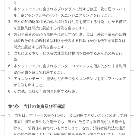
と。
2．本ソフトウェアに含まれるプログラムに対する修正、及び逆コンパイ
ル、逆アセンブル等のリバースエンジニアリングを行うこと。
3．当社の知的財産権その他の権利又は利益を侵害する行為（かかる侵害
を直接又は間接に惹起する行為を含みます）。
4．外部事業者の定める規約等に違反する行為。又は、外部事業者の知的
財産権その他の権利又は利益を侵害する行為（かかる侵害を直接又は
間接に惹起する行為を含みます）。
5．当社による本サービス等の運営及び提供を妨害するおそれのある行
為。
6．本ソフトウェアに含まれるデジタルコンテンツを個人的かつ非営利用
途の範囲を超えて利用すること。
7．アイコンやテーマ、壁紙などのデジタルコンテンツを本ソフトウェア
から取り出すこと。
8．その他、当社が不適切と判断する行為。
第4条 当社の免責及び不保証
1． 当社は、本サービス等を利用し、又は利用できないことに関連して利
用者に損害が発生した場合でも、当社に故意又は重過失がある場合を
除き、一切責任を負わないものとします。なお、消費者契約法の適用
その他の理由により当社が損害賠償責任を負う場合においても、当社