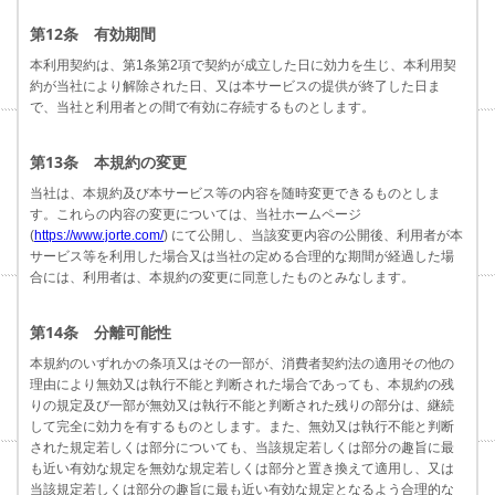
第12条 有効期間
本利用契約は、第1条第2項で契約が成立した日に効力を生じ、本利用契
約が当社により解除された日、又は本サービスの提供が終了した日ま
で、当社と利用者との間で有効に存続するものとします。
第13条 本規約の変更
当社は、本規約及び本サービス等の内容を随時変更できるものとしま
す。これらの内容の変更については、当社ホームページ
(
https://www.jorte.com/
) にて公開し、当該変更内容の公開後、利用者が本
サービス等を利用した場合又は当社の定める合理的な期間が経過した場
合には、利用者は、本規約の変更に同意したものとみなします。
第14条 分離可能性
本規約のいずれかの条項又はその一部が、消費者契約法の適用その他の
理由により無効又は執行不能と判断された場合であっても、本規約の残
りの規定及び一部が無効又は執行不能と判断された残りの部分は、継続
して完全に効力を有するものとします。また、無効又は執行不能と判断
された規定若しくは部分についても、当該規定若しくは部分の趣旨に最
も近い有効な規定を無効な規定若しくは部分と置き換えて適用し、又は
当該規定若しくは部分の趣旨に最も近い有効な規定となるよう合理的な