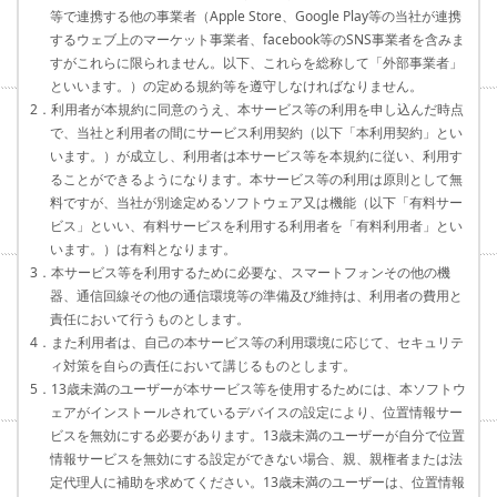
等で連携する他の事業者（Apple Store、Google Play等の当社が連携
するウェブ上のマーケット事業者、facebook等のSNS事業者を含みま
すがこれらに限られません。以下、これらを総称して「外部事業者」
といいます。）の定める規約等を遵守しなければなりません。
2．利用者が本規約に同意のうえ、本サービス等の利用を申し込んだ時点
で、当社と利用者の間にサービス利用契約（以下「本利用契約」とい
います。）が成立し、利用者は本サービス等を本規約に従い、利用す
ることができるようになります。本サービス等の利用は原則として無
料ですが、当社が別途定めるソフトウェア又は機能（以下「有料サー
ビス」といい、有料サービスを利用する利用者を「有料利用者」とい
います。）は有料となります。
3．本サービス等を利用するために必要な、スマートフォンその他の機
器、通信回線その他の通信環境等の準備及び維持は、利用者の費用と
責任において行うものとします。
4．また利用者は、自己の本サービス等の利用環境に応じて、セキュリテ
ィ対策を自らの責任において講じるものとします。
5．13歳未満のユーザーが本サービス等を使用するためには、本ソフトウ
ェアがインストールされているデバイスの設定により、位置情報サー
ビスを無効にする必要があります。13歳未満のユーザーが自分で位置
情報サービスを無効にする設定ができない場合、親、親権者または法
定代理人に補助を求めてください。13歳未満のユーザーは、位置情報