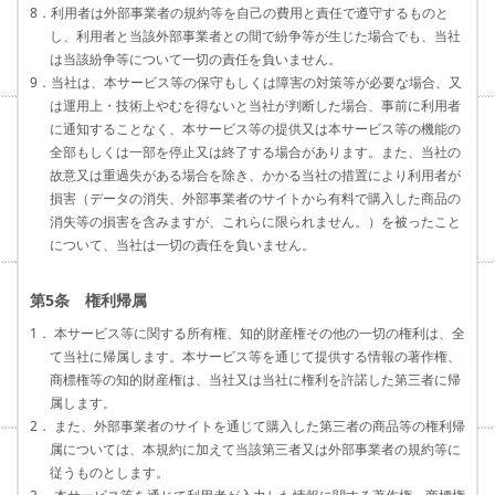
8．利用者は外部事業者の規約等を自己の費用と責任で遵守するものと
し、利用者と当該外部事業者との間で紛争等が生じた場合でも、当社
は当該紛争等について一切の責任を負いません。
9．当社は、本サービス等の保守もしくは障害の対策等が必要な場合、又
は運用上・技術上やむを得ないと当社が判断した場合、事前に利用者
に通知することなく、本サービス等の提供又は本サービス等の機能の
全部もしくは一部を停止又は終了する場合があります。また、当社の
故意又は重過失がある場合を除き、かかる当社の措置により利用者が
損害（データの消失、外部事業者のサイトから有料で購入した商品の
消失等の損害を含みますが、これらに限られません。）を被ったこと
について、当社は一切の責任を負いません。
第5条 権利帰属
1． 本サービス等に関する所有権、知的財産権その他の一切の権利は、全
て当社に帰属します。本サービス等を通じて提供する情報の著作権、
商標権等の知的財産権は、当社又は当社に権利を許諾した第三者に帰
属します。
2． また、外部事業者のサイトを通じて購入した第三者の商品等の権利帰
属については、本規約に加えて当該第三者又は外部事業者の規約等に
従うものとします。