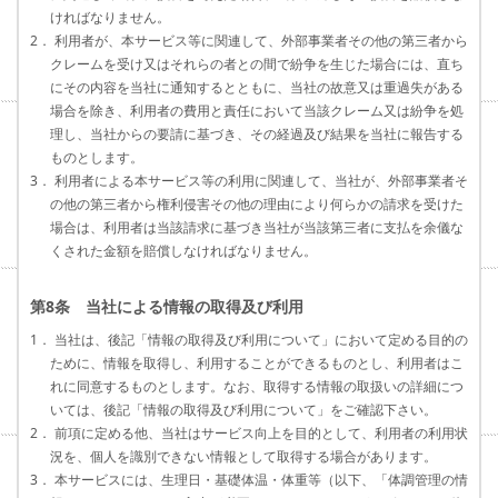
ければなりません。
2． 利用者が、本サービス等に関連して、外部事業者その他の第三者から
クレームを受け又はそれらの者との間で紛争を生じた場合には、直ち
にその内容を当社に通知するとともに、当社の故意又は重過失がある
場合を除き、利用者の費用と責任において当該クレーム又は紛争を処
理し、当社からの要請に基づき、その経過及び結果を当社に報告する
ものとします。
3． 利用者による本サービス等の利用に関連して、当社が、外部事業者そ
の他の第三者から権利侵害その他の理由により何らかの請求を受けた
場合は、利用者は当該請求に基づき当社が当該第三者に支払を余儀な
くされた金額を賠償しなければなりません。
第8条 当社による情報の取得及び利用
1． 当社は、後記「情報の取得及び利用について」において定める目的の
ために、情報を取得し、利用することができるものとし、利用者はこ
れに同意するものとします。なお、取得する情報の取扱いの詳細につ
いては、後記「情報の取得及び利用について」をご確認下さい。
2． 前項に定める他、当社はサービス向上を目的として、利用者の利用状
況を、個人を識別できない情報として取得する場合があります。
3． 本サービスには、生理日・基礎体温・体重等（以下、「体調管理の情