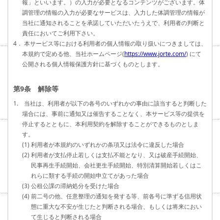
報」といいます。）の入力が必要となるコンテンツがございます。体
調管理の情報の入力が必要なサービスは、入力した体調管理の情報が
当社に通知されることを承諾していただいたうえで、利用者の判断と
責任においてご利用下さい。
4． 本サービス等における利用者の個人情報の取り扱いにつきましては、
本規約で定める他、当社ホームページ(
https://www.jorte.com/
) にて
公開される個人情報保護方針に基づくものとします。
第9条 解除等
1. 当社は、利用者が以下の各号のいずれかの事由に該当すると判断した
場合には、事前に通知又は催告することなく、本サービス等の提供を
停止するとともに、本利用契約を解除することができるものとしま
す。
(1) 利用者が本規約のいずれかの条項又は法令に違反した場合
(2) 利用者が支払停止若しくは支払不能となり、又は破産手続開始、
民事再生手続開始、会社更生手続開始、特別清算開始若しくはこ
れらに類する手続の開始申立てがあった場合
(3) 公租公課の滞納処分を受けた場合
(4) 前二号の他、任意整理の通知を発する等、前各号に準ずる信用状
態に重大な不安が生じたと判断される場合、もしくは将来におい
て生じると判断される場合