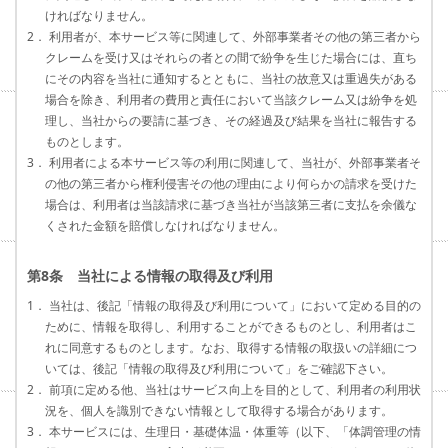
ければなりません。
2． 利用者が、本サービス等に関連して、外部事業者その他の第三者から
クレームを受け又はそれらの者との間で紛争を生じた場合には、直ち
にその内容を当社に通知するとともに、当社の故意又は重過失がある
場合を除き、利用者の費用と責任において当該クレーム又は紛争を処
理し、当社からの要請に基づき、その経過及び結果を当社に報告する
ものとします。
3． 利用者による本サービス等の利用に関連して、当社が、外部事業者そ
の他の第三者から権利侵害その他の理由により何らかの請求を受けた
場合は、利用者は当該請求に基づき当社が当該第三者に支払を余儀な
くされた金額を賠償しなければなりません。
第8条 当社による情報の取得及び利用
1． 当社は、後記「情報の取得及び利用について」において定める目的の
ために、情報を取得し、利用することができるものとし、利用者はこ
れに同意するものとします。なお、取得する情報の取扱いの詳細につ
いては、後記「情報の取得及び利用について」をご確認下さい。
2． 前項に定める他、当社はサービス向上を目的として、利用者の利用状
況を、個人を識別できない情報として取得する場合があります。
3． 本サービスには、生理日・基礎体温・体重等（以下、「体調管理の情