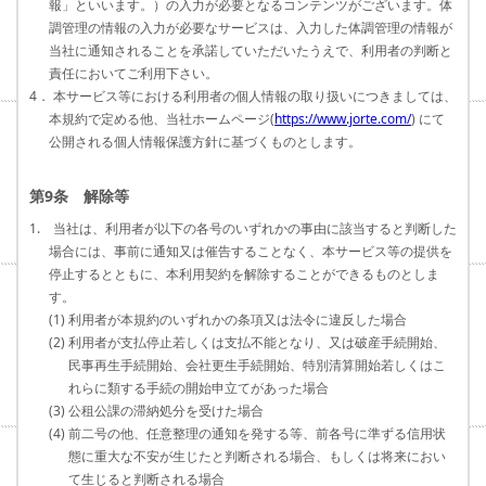
報」といいます。）の入力が必要となるコンテンツがございます。体
調管理の情報の入力が必要なサービスは、入力した体調管理の情報が
当社に通知されることを承諾していただいたうえで、利用者の判断と
責任においてご利用下さい。
4． 本サービス等における利用者の個人情報の取り扱いにつきましては、
本規約で定める他、当社ホームページ(
https://www.jorte.com/
) にて
公開される個人情報保護方針に基づくものとします。
第9条 解除等
1. 当社は、利用者が以下の各号のいずれかの事由に該当すると判断した
場合には、事前に通知又は催告することなく、本サービス等の提供を
停止するとともに、本利用契約を解除することができるものとしま
す。
(1) 利用者が本規約のいずれかの条項又は法令に違反した場合
(2) 利用者が支払停止若しくは支払不能となり、又は破産手続開始、
民事再生手続開始、会社更生手続開始、特別清算開始若しくはこ
れらに類する手続の開始申立てがあった場合
(3) 公租公課の滞納処分を受けた場合
(4) 前二号の他、任意整理の通知を発する等、前各号に準ずる信用状
態に重大な不安が生じたと判断される場合、もしくは将来におい
て生じると判断される場合