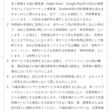
等で連携する他の事業者（Apple Store、Google Play等の当社が連携
するウェブ上のマーケット事業者、facebook等のSNS事業者を含みま
すがこれらに限られません。以下、これらを総称して「外部事業者」
といいます。）の定める規約等を遵守しなければなりません。
2．利用者が本規約に同意のうえ、本サービス等の利用を申し込んだ時点
で、当社と利用者の間にサービス利用契約（以下「本利用契約」とい
います。）が成立し、利用者は本サービス等を本規約に従い、利用す
ることができるようになります。本サービス等の利用は原則として無
料ですが、当社が別途定めるソフトウェア又は機能（以下「有料サー
ビス」といい、有料サービスを利用する利用者を「有料利用者」とい
います。）は有料となります。
3．本サービス等を利用するために必要な、スマートフォンその他の機
器、通信回線その他の通信環境等の準備及び維持は、利用者の費用と
責任において行うものとします。
4．また利用者は、自己の本サービス等の利用環境に応じて、セキュリテ
ィ対策を自らの責任において講じるものとします。
5．13歳未満のユーザーが本サービス等を使用するためには、本ソフトウ
ェアがインストールされているデバイスの設定により、位置情報サー
ビスを無効にする必要があります。13歳未満のユーザーが自分で位置
情報サービスを無効にする設定ができない場合、親、親権者または法
定代理人に補助を求めてください。13歳未満のユーザーは、位置情報