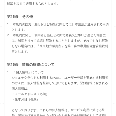
解釈を加えて適用するものとします。
第15条 その他
1． 本規約の効力、履行および解釈に関しては日本国法が適用されるもの
とします。
2． 本規約に関し、利用者と当社との間で疑義又は争いが生じた場合に
は、誠意を持って協議し解決することとしますが、それでもなお解決
しない場合には、「東京地方裁判所」を第一審の専属的合意管轄裁判
所とします。
第16条 情報の取得について
1. 『個人情報』について
ジョルテクラウドを利用するために、ユーザー登録を実施する利用者
の方々に、個人情報を登録して頂いております。登録情報に含まれる
個人情報は、
・メールアドレス（必須）
・生年月日（任意）
となっております。これらの個人情報は、サービス利用に於ける登
録、認証及び利用者からのお問い合わせ対応を利用目的として取得し