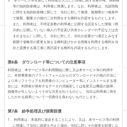
3． 本サービス等を通じて利用者が入力した情報に関する著作権、商標権
等の知的財産権は、利用者に帰属します。なお、利用者は、当該情報
に関する知的財産権に関して、当社に対して無償、無期限かつ無条件
で複製、翻案その他の二次利用をする権利を許諾するものとします。
また、利用者は、不特定多数の利用者に公開する設定をした情報（明
示的に公開していない個人の予定及び共有カレンダーの予定などは含
まれません）に関して、当社に対して、当社が必要かつ適正とみなす
範囲で省略等の変更を加える権利及びかかる情報を利用する権利を当
社と提携する第三者に再許諾する権利を許諾するものとします。
第6条 ダウンロード等についての注意事項
利用者は、本サービス等の利用開始に際し又は本サービス等の利用中
に、外部事業者のプラットフォームからのダウンロードその他の方法に
より本ソフトウェアを利用者のコンピューター等にインストールする場
合には、利用者が保有するデータの消滅若しくは改変又は機器の故障、
損傷等が生じないよう十分な注意を払うものとし、当社は利用者に発生
したかかる損害について一切責任を負わないものとします。
第7条 紛争処理及び損害賠償
1． 利用者は、本規約に違反することにより、又は、本サービス等の利用
に関連して当社に損害を与えた場合、当社に対しその損害を賠償しな