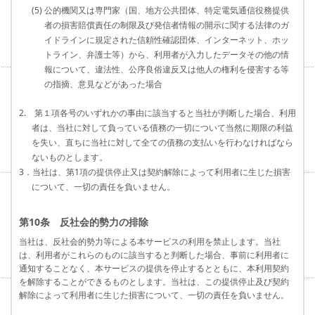
(5) 公的機関又は専門家（国、地方公共団体、特定電気通信役務提供
者の損害賠償責任の制限及び発信者情報の開示に関する法律のガ
イドラインに規定された信頼性確認団体、インターネット、ホッ
トライン、弁護士等）から、利用者が入力したデータその他の情
報について、違法性、公序良俗違反又は他人の権利を侵害する等
の指摘、意見などがあった場合
2. 第１項各号のいずれかの事由に該当すると当社が判断した場合、利用
者は、当社に対して負っている債務の一切について当然に期限の利益
を失い、直ちに当社に対して全ての債務の支払いを行わなければなら
ないものとします。
3．当社は、第1項の提供停止又は契約解除によって利用者に生じた損害
について、一切の責任を負いません。
第10条 反社会的勢力の排除
当社は、反社会的勢力等による本サービスの利用を禁止します。当社
は、利用者がこれらのものに該当すると判断した場合、事前に利用者に
通知することなく、本サービスの提供を停止するとともに、本利用契約
を解除することができるものとします。当社は、この提供停止及び契約
解除によって利用者に生じた損害について、一切の責任を負いません。