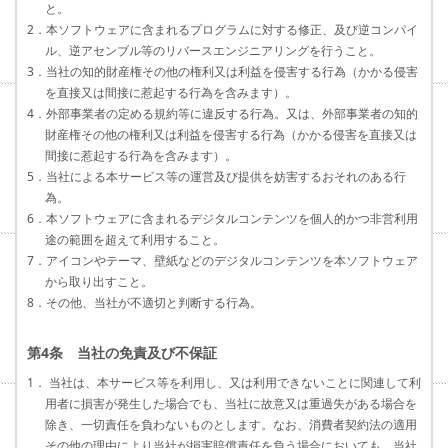
と。
2．本ソフトウェアに含まれるプログラムに対する修正、及び逆コンパイ
ル、逆アセンブル等のリバースエンジニアリングを行うこと。
3．当社の知的財産権その他の権利又は利益を侵害する行為（かかる侵害
を直接又は間接に惹起する行為を含みます）。
4．外部事業者の定める規約等に違反する行為。又は、外部事業者の知的
財産権その他の権利又は利益を侵害する行為（かかる侵害を直接又は
間接に惹起する行為を含みます）。
5．当社による本サービス等の運営及び提供を妨害するおそれのある行
為。
6．本ソフトウェアに含まれるデジタルコンテンツを個人的かつ非営利用
途の範囲を超えて利用すること。
7．アイコンやテーマ、壁紙などのデジタルコンテンツを本ソフトウェア
から取り出すこと。
8．その他、当社が不適切と判断する行為。
第4条 当社の免責及び不保証
1． 当社は、本サービス等を利用し、又は利用できないことに関連して利
用者に損害が発生した場合でも、当社に故意又は重過失がある場合を
除き、一切責任を負わないものとします。なお、消費者契約法の適用
その他の理由により当社が損害賠償責任を負う場合においても、当社