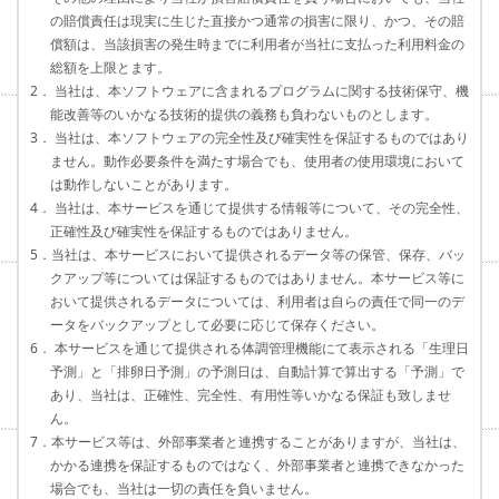
の賠償責任は現実に生じた直接かつ通常の損害に限り、かつ、その賠
償額は、当該損害の発生時までに利用者が当社に支払った利用料金の
総額を上限とます。
2． 当社は、本ソフトウェアに含まれるプログラムに関する技術保守、機
能改善等のいかなる技術的提供の義務も負わないものとします。
3． 当社は、本ソフトウェアの完全性及び確実性を保証するものではあり
ません。動作必要条件を満たす場合でも、使用者の使用環境において
は動作しないことがあります。
4． 当社は、本サービスを通じて提供する情報等について、その完全性、
正確性及び確実性を保証するものではありません。
5．当社は、本サービスにおいて提供されるデータ等の保管、保存、バッ
クアップ等については保証するものではありません。本サービス等に
おいて提供されるデータについては、利用者は自らの責任で同一のデ
ータをバックアップとして必要に応じて保存ください。
6． 本サービスを通じて提供される体調管理機能にて表示される「生理日
予測」と「排卵日予測」の予測日は、自動計算で算出する「予測」で
あり、当社は、正確性、完全性、有用性等いかなる保証も致しませ
ん。
7．本サービス等は、外部事業者と連携することがありますが、当社は、
かかる連携を保証するものではなく、外部事業者と連携できなかった
場合でも、当社は一切の責任を負いません。