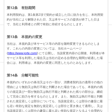
第12条 有効期間
本利用契約は、第1条第2項で契約が成立した日に効力を生じ、本利用契
約が当社により解除された日、又は本サービスの提供が終了した日ま
で、当社と利用者との間で有効に存続するものとします。
第13条 本規約の変更
当社は、本規約及び本サービス等の内容を随時変更できるものとしま
す。これらの内容の変更については、当社ホームページ
(
https://www.jorte.com/
) にて公開し、当該変更内容の公開後、利用者が本
サービス等を利用した場合又は当社の定める合理的な期間が経過した場
合には、利用者は、本規約の変更に同意したものとみなします。
第14条 分離可能性
本規約のいずれかの条項又はその一部が、消費者契約法の適用その他の
理由により無効又は執行不能と判断された場合であっても、本規約の残
りの規定及び一部が無効又は執行不能と判断された残りの部分は、継続
して完全に効力を有するものとします。また、無効又は執行不能と判断
された規定若しくは部分についても、当該規定若しくは部分の趣旨に最
も近い有効な規定を無効な規定若しくは部分と置き換えて適用し、又は
当該規定若しくは部分の趣旨に最も近い有効な規定となるよう合理的な