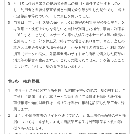
8．利用者は外部事業者の規約等を自己の費用と責任で遵守するものと
し、利用者と当該外部事業者との間で紛争等が生じた場合でも、当社
は当該紛争等について一切の責任を負いません。
9．当社は、本サービス等の保守もしくは障害の対策等が必要な場合、又
は運用上・技術上やむを得ないと当社が判断した場合、事前に利用者
に通知することなく、本サービス等の提供又は本サービス等の機能の
全部もしくは一部を停止又は終了する場合があります。また、当社の
故意又は重過失がある場合を除き、かかる当社の措置により利用者が
損害（データの消失、外部事業者のサイトから有料で購入した商品の
消失等の損害を含みますが、これらに限られません。）を被ったこと
について、当社は一切の責任を負いません。
第5条 権利帰属
1． 本サービス等に関する所有権、知的財産権その他の一切の権利は、全
て当社に帰属します。本サービス等を通じて提供する情報の著作権、
商標権等の知的財産権は、当社又は当社に権利を許諾した第三者に帰
属します。
2． また、外部事業者のサイトを通じて購入した第三者の商品等の権利帰
属については、本規約に加えて当該第三者又は外部事業者の規約等に
従うものとします。