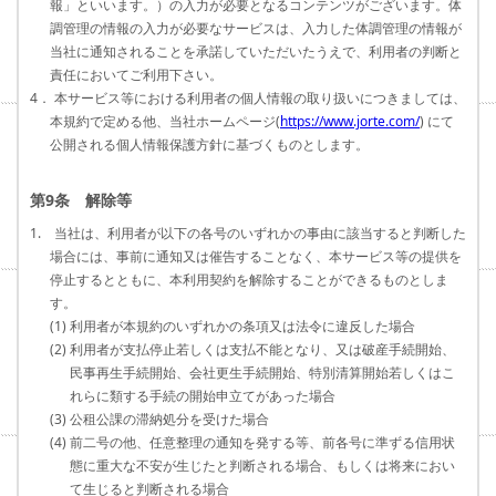
報」といいます。）の入力が必要となるコンテンツがございます。体
調管理の情報の入力が必要なサービスは、入力した体調管理の情報が
当社に通知されることを承諾していただいたうえで、利用者の判断と
責任においてご利用下さい。
4． 本サービス等における利用者の個人情報の取り扱いにつきましては、
本規約で定める他、当社ホームページ(
https://www.jorte.com/
) にて
公開される個人情報保護方針に基づくものとします。
第9条 解除等
1. 当社は、利用者が以下の各号のいずれかの事由に該当すると判断した
場合には、事前に通知又は催告することなく、本サービス等の提供を
停止するとともに、本利用契約を解除することができるものとしま
す。
(1) 利用者が本規約のいずれかの条項又は法令に違反した場合
(2) 利用者が支払停止若しくは支払不能となり、又は破産手続開始、
民事再生手続開始、会社更生手続開始、特別清算開始若しくはこ
れらに類する手続の開始申立てがあった場合
(3) 公租公課の滞納処分を受けた場合
(4) 前二号の他、任意整理の通知を発する等、前各号に準ずる信用状
態に重大な不安が生じたと判断される場合、もしくは将来におい
て生じると判断される場合