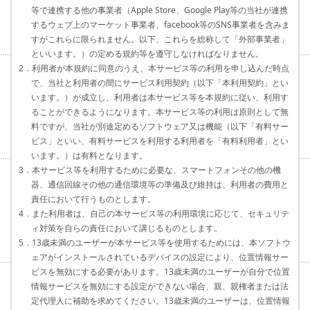
等で連携する他の事業者（Apple Store、Google Play等の当社が連携
するウェブ上のマーケット事業者、facebook等のSNS事業者を含みま
すがこれらに限られません。以下、これらを総称して「外部事業者」
といいます。）の定める規約等を遵守しなければなりません。
2．利用者が本規約に同意のうえ、本サービス等の利用を申し込んだ時点
で、当社と利用者の間にサービス利用契約（以下「本利用契約」とい
います。）が成立し、利用者は本サービス等を本規約に従い、利用す
ることができるようになります。本サービス等の利用は原則として無
料ですが、当社が別途定めるソフトウェア又は機能（以下「有料サー
ビス」といい、有料サービスを利用する利用者を「有料利用者」とい
います。）は有料となります。
3．本サービス等を利用するために必要な、スマートフォンその他の機
器、通信回線その他の通信環境等の準備及び維持は、利用者の費用と
責任において行うものとします。
4．また利用者は、自己の本サービス等の利用環境に応じて、セキュリテ
ィ対策を自らの責任において講じるものとします。
5．13歳未満のユーザーが本サービス等を使用するためには、本ソフトウ
ェアがインストールされているデバイスの設定により、位置情報サー
ビスを無効にする必要があります。13歳未満のユーザーが自分で位置
情報サービスを無効にする設定ができない場合、親、親権者または法
定代理人に補助を求めてください。13歳未満のユーザーは、位置情報