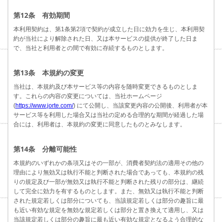
第12条 有効期間
本利用契約は、第1条第2項で契約が成立した日に効力を生じ、本利用契
約が当社により解除された日、又は本サービスの提供が終了した日ま
で、当社と利用者との間で有効に存続するものとします。
第13条 本規約の変更
当社は、本規約及び本サービス等の内容を随時変更できるものとしま
す。これらの内容の変更については、当社ホームページ
(
https://www.jorte.com/
) にて公開し、当該変更内容の公開後、利用者が本
サービス等を利用した場合又は当社の定める合理的な期間が経過した場
合には、利用者は、本規約の変更に同意したものとみなします。
第14条 分離可能性
本規約のいずれかの条項又はその一部が、消費者契約法の適用その他の
理由により無効又は執行不能と判断された場合であっても、本規約の残
りの規定及び一部が無効又は執行不能と判断された残りの部分は、継続
して完全に効力を有するものとします。また、無効又は執行不能と判断
された規定若しくは部分についても、当該規定若しくは部分の趣旨に最
も近い有効な規定を無効な規定若しくは部分と置き換えて適用し、又は
当該規定若しくは部分の趣旨に最も近い有効な規定となるよう合理的な