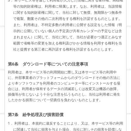
3． 本サービス等を通じて利用者が入力した情報に関する著作権、商標権
等の知的財産権は、利用者に帰属します。なお、利用者は、当該情報
に関する知的財産権に関して、当社に対して無償、無期限かつ無条件
で複製、翻案その他の二次利用をする権利を許諾するものとします。
また、利用者は、不特定多数の利用者に公開する設定をした情報（明
示的に公開していない個人の予定及び共有カレンダーの予定などは含
まれません）に関して、当社に対して、当社が必要かつ適正とみなす
範囲で省略等の変更を加える権利及びかかる情報を利用する権利を当
社と提携する第三者に再許諾する権利を許諾するものとします。
第6条 ダウンロード等についての注意事項
利用者は、本サービス等の利用開始に際し又は本サービス等の利用中
に、外部事業者のプラットフォームからのダウンロードその他の方法に
より本ソフトウェアを利用者のコンピューター等にインストールする場
合には、利用者が保有するデータの消滅若しくは改変又は機器の故障、
損傷等が生じないよう十分な注意を払うものとし、当社は利用者に発生
したかかる損害について一切責任を負わないものとします。
第7条 紛争処理及び損害賠償
1． 利用者は、本規約に違反することにより、又は、本サービス等の利用
に関連して当社に損害を与えた場合、当社に対しその損害を賠償しな