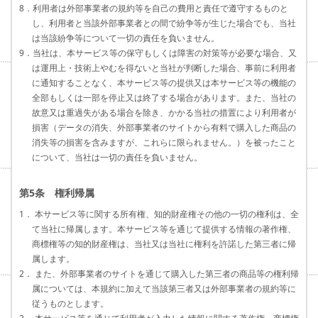
8．利用者は外部事業者の規約等を自己の費用と責任で遵守するものと
し、利用者と当該外部事業者との間で紛争等が生じた場合でも、当社
は当該紛争等について一切の責任を負いません。
9．当社は、本サービス等の保守もしくは障害の対策等が必要な場合、又
は運用上・技術上やむを得ないと当社が判断した場合、事前に利用者
に通知することなく、本サービス等の提供又は本サービス等の機能の
全部もしくは一部を停止又は終了する場合があります。また、当社の
故意又は重過失がある場合を除き、かかる当社の措置により利用者が
損害（データの消失、外部事業者のサイトから有料で購入した商品の
消失等の損害を含みますが、これらに限られません。）を被ったこと
について、当社は一切の責任を負いません。
第5条 権利帰属
1． 本サービス等に関する所有権、知的財産権その他の一切の権利は、全
て当社に帰属します。本サービス等を通じて提供する情報の著作権、
商標権等の知的財産権は、当社又は当社に権利を許諾した第三者に帰
属します。
2． また、外部事業者のサイトを通じて購入した第三者の商品等の権利帰
属については、本規約に加えて当該第三者又は外部事業者の規約等に
従うものとします。