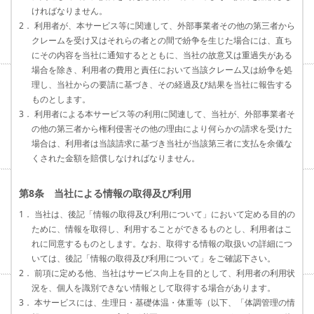
ければなりません。
2． 利用者が、本サービス等に関連して、外部事業者その他の第三者から
クレームを受け又はそれらの者との間で紛争を生じた場合には、直ち
にその内容を当社に通知するとともに、当社の故意又は重過失がある
場合を除き、利用者の費用と責任において当該クレーム又は紛争を処
理し、当社からの要請に基づき、その経過及び結果を当社に報告する
ものとします。
3． 利用者による本サービス等の利用に関連して、当社が、外部事業者そ
の他の第三者から権利侵害その他の理由により何らかの請求を受けた
場合は、利用者は当該請求に基づき当社が当該第三者に支払を余儀な
くされた金額を賠償しなければなりません。
第8条 当社による情報の取得及び利用
1． 当社は、後記「情報の取得及び利用について」において定める目的の
ために、情報を取得し、利用することができるものとし、利用者はこ
れに同意するものとします。なお、取得する情報の取扱いの詳細につ
いては、後記「情報の取得及び利用について」をご確認下さい。
2． 前項に定める他、当社はサービス向上を目的として、利用者の利用状
況を、個人を識別できない情報として取得する場合があります。
3． 本サービスには、生理日・基礎体温・体重等（以下、「体調管理の情