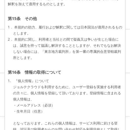
解釈を加えて適用するものとします。
第15条 その他
1． 本規約の効力、履行および解釈に関しては日本国法が適用されるもの
とします。
2． 本規約に関し、利用者と当社との間で疑義又は争いが生じた場合に
は、誠意を持って協議し解決することとしますが、それでもなお解決
しない場合には、「東京地方裁判所」を第一審の専属的合意管轄裁判
所とします。
第16条 情報の取得について
1. 『個人情報』について
ジョルテクラウドを利用するために、ユーザー登録を実施する利用者
の方々に、個人情報を登録して頂いております。登録情報に含まれる
個人情報は、
・メールアドレス（必須）
・生年月日（任意）
となっております。これらの個人情報は、サービス利用に於ける登
録、認証及び利用者からのお問い合わせ対応を利用目的として取得し