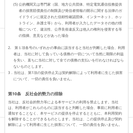
(5) 公的機関又は専門家（国、地方公共団体、特定電気通信役務提供
者の損害賠償責任の制限及び発信者情報の開示に関する法律のガ
イドラインに規定された信頼性確認団体、インターネット、ホッ
トライン、弁護士等）から、利用者が入力したデータその他の情
報について、違法性、公序良俗違反又は他人の権利を侵害する等
の指摘、意見などがあった場合
2. 第１項各号のいずれかの事由に該当すると当社が判断した場合、利用
者は、当社に対して負っている債務の一切について当然に期限の利益
を失い、直ちに当社に対して全ての債務の支払いを行わなければなら
ないものとします。
3．当社は、第1項の提供停止又は契約解除によって利用者に生じた損害
について、一切の責任を負いません。
第10条 反社会的勢力の排除
当社は、反社会的勢力等による本サービスの利用を禁止します。当社
は、利用者がこれらのものに該当すると判断した場合、事前に利用者に
通知することなく、本サービスの提供を停止するとともに、本利用契約
を解除することができるものとします。当社は、この提供停止及び契約
解除によって利用者に生じた損害について、一切の責任を負いません。