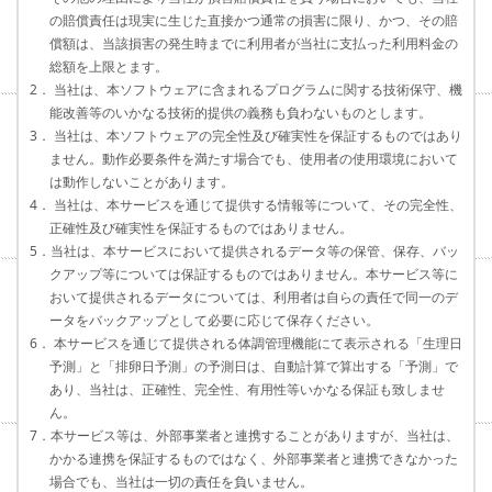
の賠償責任は現実に生じた直接かつ通常の損害に限り、かつ、その賠
償額は、当該損害の発生時までに利用者が当社に支払った利用料金の
総額を上限とます。
2． 当社は、本ソフトウェアに含まれるプログラムに関する技術保守、機
能改善等のいかなる技術的提供の義務も負わないものとします。
3． 当社は、本ソフトウェアの完全性及び確実性を保証するものではあり
ません。動作必要条件を満たす場合でも、使用者の使用環境において
は動作しないことがあります。
4． 当社は、本サービスを通じて提供する情報等について、その完全性、
正確性及び確実性を保証するものではありません。
5．当社は、本サービスにおいて提供されるデータ等の保管、保存、バッ
クアップ等については保証するものではありません。本サービス等に
おいて提供されるデータについては、利用者は自らの責任で同一のデ
ータをバックアップとして必要に応じて保存ください。
6． 本サービスを通じて提供される体調管理機能にて表示される「生理日
予測」と「排卵日予測」の予測日は、自動計算で算出する「予測」で
あり、当社は、正確性、完全性、有用性等いかなる保証も致しませ
ん。
7．本サービス等は、外部事業者と連携することがありますが、当社は、
かかる連携を保証するものではなく、外部事業者と連携できなかった
場合でも、当社は一切の責任を負いません。