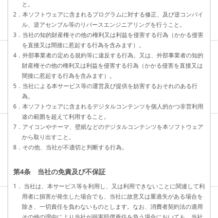
と。
2．本ソフトウェアに含まれるプログラムに対する修正、及び逆コンパイ
ル、逆アセンブル等のリバースエンジニアリングを行うこと。
3．当社の知的財産権その他の権利又は利益を侵害する行為（かかる侵害
を直接又は間接に惹起する行為を含みます）。
4．外部事業者の定める規約等に違反する行為。又は、外部事業者の知的
財産権その他の権利又は利益を侵害する行為（かかる侵害を直接又は
間接に惹起する行為を含みます）。
5．当社による本サービス等の運営及び提供を妨害するおそれのある行
為。
6．本ソフトウェアに含まれるデジタルコンテンツを個人的かつ非営利用
途の範囲を超えて利用すること。
7．アイコンやテーマ、壁紙などのデジタルコンテンツを本ソフトウェア
から取り出すこと。
8．その他、当社が不適切と判断する行為。
第4条 当社の免責及び不保証
1． 当社は、本サービス等を利用し、又は利用できないことに関連して利
用者に損害が発生した場合でも、当社に故意又は重過失がある場合を
除き、一切責任を負わないものとします。なお、消費者契約法の適用
その他の理由により当社が損害賠償責任を負う場合においても、当社