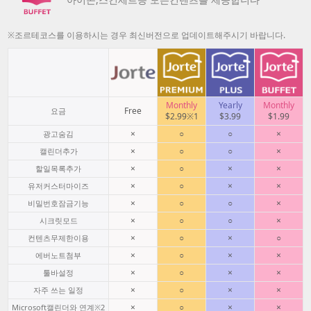
※조르테코스를 이용하시는 경우 최신버전으로 업데이트해주시기 바랍니다.
Monthly
Yearly
Monthly
Free
요금
$2.99※1
$3.99
$1.99
×
○
○
×
광고숨김
×
○
○
×
캘린더추가
×
○
×
×
할일목록추가
×
○
×
×
유저커스터마이즈
×
○
○
×
비밀번호잠금기능
×
○
○
×
시크릿모드
×
○
×
○
컨텐츠무제한이용
×
○
×
×
에버노트첨부
×
○
×
×
툴바설정
×
○
×
×
자주 쓰는 일정
×
○
×
×
Microsoft캘린더와 연계※2