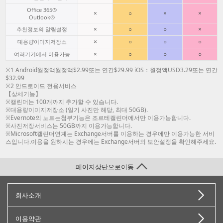
Office 365®
×
○
×
×
Outlook®
×
○
○
×
추천정보의 알림설정
×
○
○
○
대용량이미지저장소
×
○
○
○
여러기기에서 이용가능
※1 Android월정액월정액$2.99또는 연간$29.99 iOS：월정액USD3.29또는 연간
$32.99
※2 안드로이드 전용서비스
【상세기능】
※캘린더는 100개까지 추가할 수 있습니다.
※대용량이미지저장소 (일기 사진만 해당, 최대 50GB).
※Evernote의 노트는첨부기능은 조르테캘린더에서만 이용가능합니다.
※사진저장서비스는 50GB까지 이용가능합니다.
※Microsoft캘린더연계는 Exchange서버를 이용하는 경우에만 이용가능한 서비
스입니다.이용을 원하시는 경우에는 Exchange서버의 보안설정을 확인해주세요.
페이지상단으로이동
회사소개
이용약관