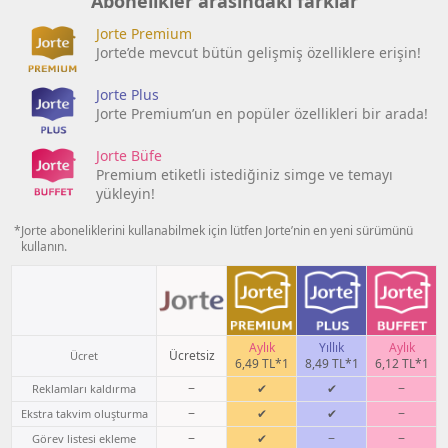
Abonelikler arasındaki farklar
Jorte Premium
Jorte’de mevcut bütün gelişmiş özelliklere erişin!
Jorte Plus
Jorte Premium’un en popüler özellikleri bir arada!
Jorte Büfe
Premium etiketli istediğiniz simge ve temayı
yükleyin!
*Jorte aboneliklerini kullanabilmek için lütfen Jorte’nin en yeni sürümünü
kullanın.
Aylık
Yıllık
Aylık
Ücretsiz
Ücret
6,49 TL*1
8,49 TL*1
6,12 TL*1
−
✔
✔
−
Reklamları kaldırma
−
✔
✔
−
Ekstra takvim oluşturma
−
✔
−
−
Görev listesi ekleme