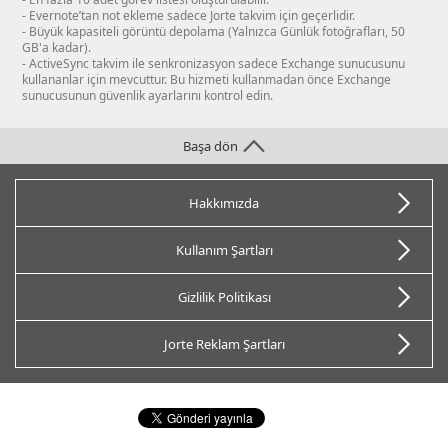
- Evernote’tan not ekleme sadece Jorte takvim için geçerlidir.
- Büyük kapasiteli görüntü depolama (Yalnızca Günlük fotoğrafları, 50
GB'a kadar).
- ActiveSync takvim ile senkronizasyon sadece Exchange sunucusunu
kullananlar için mevcuttur. Bu hizmeti kullanmadan önce Exchange
sunucusunun güvenlik ayarlarını kontrol edin.
Başa dön
Hakkımızda
Kullanım Şartları
Gizlilik Politikası
Jorte Reklam Şartları