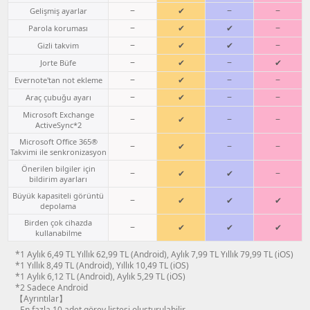
−
✔
−
−
Gelişmiş ayarlar
−
✔
✔
−
Parola koruması
−
✔
✔
−
Gizli takvim
−
✔
−
✔
Jorte Büfe
−
✔
−
−
Evernote'tan not ekleme
−
✔
−
−
Araç çubuğu ayarı
Microsoft Exchange
−
✔
−
−
ActiveSync*2
Microsoft Office 365®
−
✔
−
−
Takvimi ile senkronizasyon
Önerilen bilgiler için
−
✔
✔
−
bildirim ayarları
Büyük kapasiteli görüntü
−
✔
✔
✔
depolama
Birden çok cihazda
−
✔
✔
✔
kullanabilme
*1 Aylık 6,49 TL Yıllık 62,99 TL (Android), Aylık 7,99 TL Yıllık 79,99 TL (iOS)
*1 Yıllık 8,49 TL (Android), Yıllık 10,49 TL (iOS)
*1 Aylık 6,12 TL (Android), Aylık 5,29 TL (iOS)
*2 Sadece Android
【Ayrıntılar】
- En fazla 10 adet görev listesi oluşturulabilir.