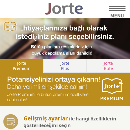
Jorte
Jorte
Jorte
Premium
Plus
Büfe
Gelişmiş ayarlar
ile hangi özelliklerin
gösterileceğini seçin