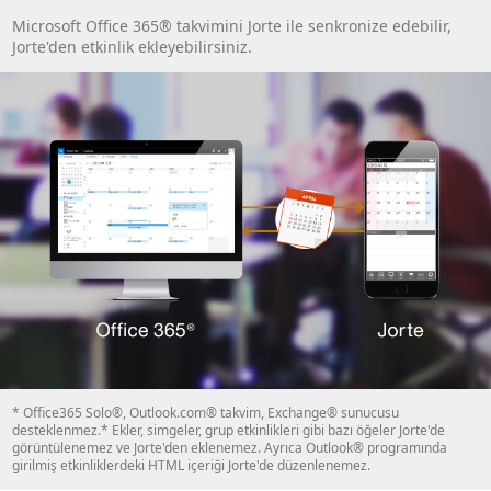
Microsoft Office 365® takvimini Jorte ile senkronize edebilir,
Jorte'den etkinlik ekleyebilirsiniz.
* Office365 Solo®, Outlook.com® takvim, Exchange® sunucusu
desteklenmez.* Ekler, simgeler, grup etkinlikleri gibi bazı öğeler Jorte'de
görüntülenemez ve Jorte'den eklenemez. Ayrıca Outlook® programında
girilmiş etkinliklerdeki HTML içeriği Jorte'de düzenlenemez.