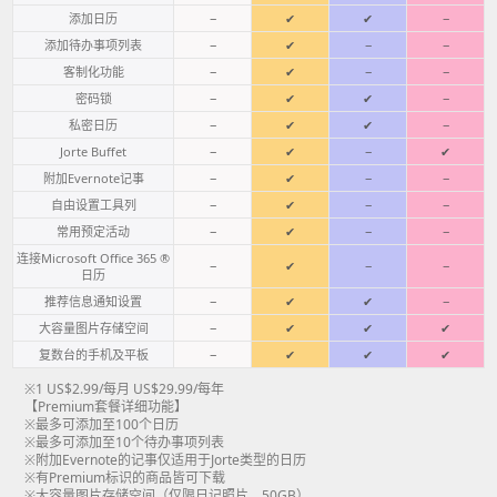
添加日历
−
✔
✔
−
添加待办事项列表
−
✔
−
−
客制化功能
−
✔
−
−
密码锁
−
✔
✔
−
私密日历
−
✔
✔
−
Jorte Buffet
−
✔
−
✔
附加Evernote记事
−
✔
−
−
自由设置工具列
−
✔
−
−
常用预定活动
−
✔
−
−
连接Microsoft Office 365 ®
−
✔
−
−
日历
推荐信息通知设置
−
✔
✔
−
大容量图片存储空间
−
✔
✔
✔
复数台的手机及平板
−
✔
✔
✔
※1 US$2.99/每月 US$29.99/每年
【Premium套餐详细功能】
※最多可添加至100个日历
※最多可添加至10个待办事项列表
※附加Evernote的记事仅适用于Jorte类型的日历
※有Premium标识的商品皆可下载
※大容量图片存储空间（仅限日记照片，50GB）