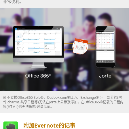
非常便利。
※ 不支援Office365 Solo®、Outlook.com®日历、Exchange® ※ 一部分的(附
件,charms,共享日程等)无法在Jorte上显示及添加。在Office365®记载的日程内
容(HTML)也无法编辑,敬请见谅。
附加Evernote的记事